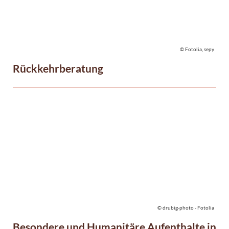
© Fotolia, sepy
Rückkehrberatung
© drubig-photo - Fotolia
Besondere und Humanitäre Aufenthalte in