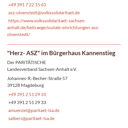
+49 391 7 22 15 63
asz-olvenstedt@volkssolidaritaet.de
https://www.volkssolidaritaet-sachsen-
anhalt.de/beitraege/soziale-einrichtungen-asz-
olvenstedt/
"Herz- ASZ" im Bürgerhaus Kannenstieg
Der PARITÄTISCHE
Landesverband Sachsen-Anhalt e.V.
Johannes-R.-Becher-Straße 57
39128 Magdeburg
+49 391 2 51 29 33
+49 391 2 51 29 33
amuenzel@paritaet-lsa.de
salbers@paritaet-lsa.de