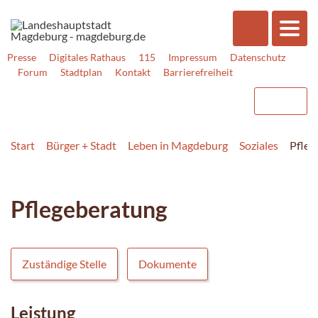
Presse
Digitales Rathaus
115
Impressum
Datenschutz
Forum
Stadtplan
Kontakt
Barrierefreiheit
Start
Bürger + Stadt
Leben in Magdeburg
Soziales
Pfleg
Pflegeberatung
Zuständige Stelle
Dokumente
Leistung