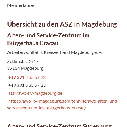
allen Gästen und Mitarbeitenden gefeiert werden. Vor allem
Mehr erfahren
die Arbeit der ehrenamtlich Mitarbeitenden soll im Rahmen
des 25. Jubiläums gewürdigt werden.
Übersicht zu den ASZ in Magdeburg
Alten- und Service-Zentrum im
Bürgerhaus Cracau
Arbeiterwohlfahrt Kreisverband Magdeburg e. V.
Zetkinstraße 17
39114 Magdeburg
+49 391 8 35 57 22
+49 391 8 35 57 23
asz@awo-kv-magdeburg.de
https://awo-kv-magdeburg.de/altenhilfe/awo-alten-und-
servicezentrum-im-buergerhaus-cracau/
Alten- und Service-Zentrum Sudenburg