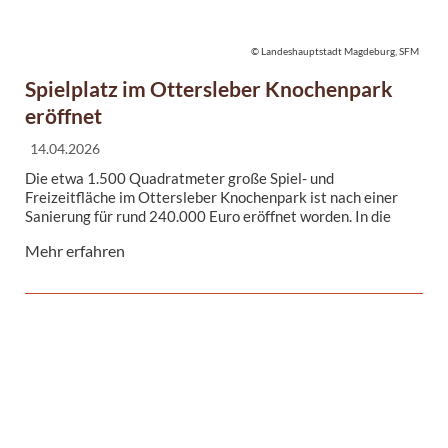
© Landeshauptstadt Magdeburg, SFM
Spielplatz im Ottersleber Knochenpark
eröffnet
14.04.2026
Die etwa 1.500 Quadratmeter große Spiel- und
Freizeitfläche im Ottersleber Knochenpark ist nach einer
Sanierung für rund 240.000 Euro eröffnet worden. In die
Planung der Spielplatzsanierung zog der Eigenbetrieb
Mehr erfahren
Stadtgarten und Friedhöfe die Ideen und Wünsche von
Kindern und Jugendlichen der benachbarten
Gemeinschaftsschule »Ernst Wille« mit ein.