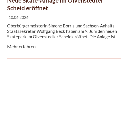
Neue Skate-Anlage im Olvenstedter
Scheid eröffnet
10.06.2026
Oberbürgermeisterin Simone Borris und Sachsen-Anhalts
Staatssekretär Wolfgang Beck haben am 9. Juni den neuen
Skatepark im Olvenstedter Scheid eröffnet. Die Anlage ist
stellvertretend für 4 Projekte, die mit rund 1,5 Millionen
Mehr erfahren
Euro aus dem Vermögen der Parteien und
Massenorganisationen der DDR gefördert wurden.
Höhepunkt zur Eröffnung war eine Skateshow.