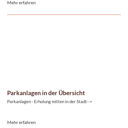
Mehr erfahren
Gärtnerin und Gärtner:
Fachrichtung Garten- und Landschaftsbau-->
Der Eigenbetrieb Stadtgarten und Friedhöfe Magdeburg
bildet in ...
Parkanlagen in der Übersicht
Parkanlagen - Erholung mitten in der Stadt-->
Mehr erfahren