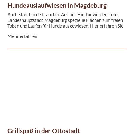
Hundeauslaufwiesen in Magdeburg
Auch Stadthunde brauchen Auslauf. Hierfür wurden in der
Landeshauptstadt Magdeburg spezielle Flächen zum freien
Toben und Laufen für Hunde ausgewiesen. Hier erfahren Sie
alles Wissenswerte rund um die Nutzung der kommunalen
Mehr erfahren
Hundeauslaufwiesen.
Grillspaß in der Ottostadt