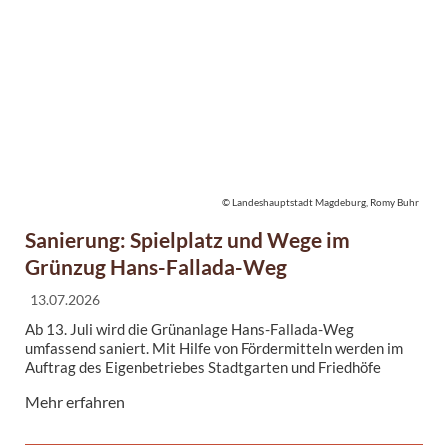
© Landeshauptstadt Magdeburg, Romy Buhr
Sanierung: Spielplatz und Wege im
Grünzug Hans-Fallada-Weg
13.07.2026
Ab 13. Juli wird die Grünanlage Hans-Fallada-Weg
umfassend saniert. Mit Hilfe von Fördermitteln werden im
Auftrag des Eigenbetriebes Stadtgarten und Friedhöfe
Magdeburg insgesamt 537.000 Euro investiert. Neben den
Mehr erfahren
Wegebeziehungen wird vor allem der Spielplatz als zentrales
Element des Grünzugs komplett erneuert und mit neuen
Spielgeräten ausgestattet.