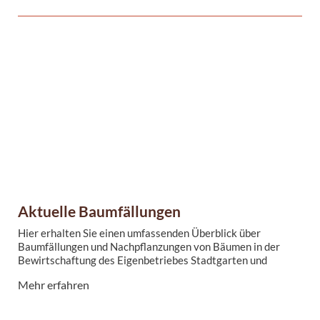
Magdeburg kann auf eine traditionsreiche Geschichte der
Gartenbaukunst zurückblicken. Bekannte
Gartenarchitekten des 19. ...
Aktuelle Baumfällungen
Hier erhalten Sie einen umfassenden Überblick über
Baumfällungen und Nachpflanzungen von Bäumen in der
Bewirtschaftung des Eigenbetriebes Stadtgarten und
Friedhöfe Magdeburg. ...
Mehr erfahren