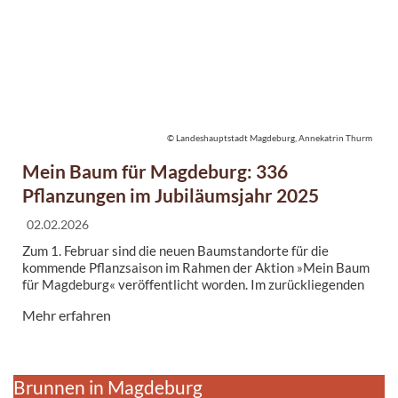
© Landeshauptstadt Magdeburg, Annekatrin Thurm
Mein Baum für Magdeburg: 336
Pflanzungen im Jubiläumsjahr 2025
02.02.2026
Zum 1. Februar sind die neuen Baumstandorte für die
kommende Pflanzsaison im Rahmen der Aktion »Mein Baum
für Magdeburg« veröffentlicht worden. Im zurückliegenden
Jahr, dem 30. Jubiläum der Aktion, wurden dank
Mehr erfahren
Spendengeldern in Höhe von etwa 131.000 Euro insgesamt
336 Bäume durch den Eigenbetrieb Stadtgarten und
Friedhöfe Magdeburg gepflanzt.
Brunnen in Magdeburg