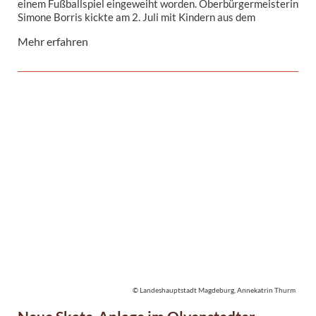
einem Fußballspiel eingeweiht worden. Oberbürgermeisterin
Simone Borris kickte am 2. Juli mit Kindern aus dem
Wohngebiet auf der neuen Spielfläche am Hohefeld-
Mehr erfahren
Privatweg, unterstützt vom ehemaligen FCM-Spieler
Christian Beck. Der Beigeordnete Thorsten Kroll und Stefan
Matz (SFM) waren auch vor Ort.
© Landeshauptstadt Magdeburg, Annekatrin Thurm