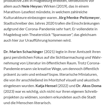
produktive Zeit in Magdeburg erlebten, verdeutlicht vor
allem auch
Nele Heyse
s Wirken (2019), das in einem
Marathon-Lesefest mündete, in welchem zahlreiche
Kulturakteure ein­be­zogen waren.
Jörg Menke-Peitzmeyer
,
Stadtschreiber des Jahres 2020 trafen die Einschränkungen
aufgrund der Corona-Pandemie sehr hart. Er vollendete in
Magdebug sein Theaterstück "Sparwasser", das gleichsam
auch hier zur Uraufführung kommen wird.
Dr. Marlen Schachinger
(2021) legte in ihrer Amtszeit ihren
ganz persönlichen Fokus auf die Sichtbarmachung und Wahr­­
nehmung von Literatur im öffentlichen Raum. Trotz Corona-
Pandemie ersann sie kreative Wege, um dennoch öffent­lich
präsent zu sein und entwarf bspw. literarische Miniaturen,
die von ihr anschließend im Moritzhof visuell und akustisch
eingelesen wurden.
Katja Hensel
(2022) und
Dr. Akos Doma
(2023) war es wichtig, sich nicht nur ihren eigenen Schreib­
pro­jekten zu widmen, son­dern erkundeten auch die Stadt
und die Menschen literarisch.