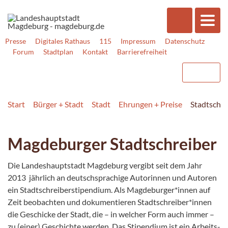
Presse
Digitales Rathaus
115
Impressum
Datenschutz
Forum
Stadtplan
Kontakt
Barrierefreiheit
Start
Bürger + Stadt
Stadt
Ehrungen + Preise
Stadtschre
Magdeburger Stadtschreiber
Die Landeshauptstadt Magdeburg vergibt seit dem Jahr
2013 jährlich an deutschsprachige Auto­rin­nen und Autoren
ein Stadtschreiberstipendium. Als Magdeburger*innen auf
Zeit beobachten und dokumentieren Stadt­schrei­ber*in­nen
die Ge­schicke der Stadt, die – in welcher Form auch immer –
zu (einer) Ge­schichte werden. Das Stipendium ist ein Arbeits­