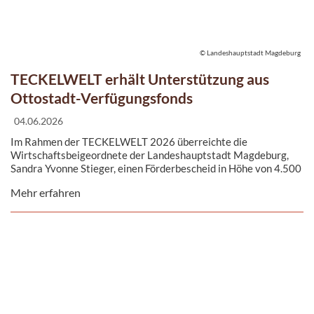
© Landeshauptstadt Magdeburg
TECKELWELT erhält Unterstützung aus
Ottostadt-Verfügungsfonds
04.06.2026
Im Rahmen der TECKELWELT 2026 überreichte die
Wirtschaftsbeigeordnete der Landeshauptstadt Magdeburg,
Sandra Yvonne Stieger, einen Förderbescheid in Höhe von 4.500
Euro an Veranstalterin Annemarie Miedreich. Die Mittel dienen
Mehr erfahren
der Vermarktung und Öffentlichkeitsarbeit der Veranstaltung,
die Besucherinnen und Besucher aus ganz Deutschland nach
Magdeburg zieht.