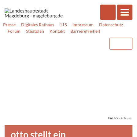
Presse
Digitales Rathaus
115
Impressum
Datenschutz
Forum
Stadtplan
Kontakt
Barrierefreiheit
© AdobeStock, Tierney
otto stellt ein