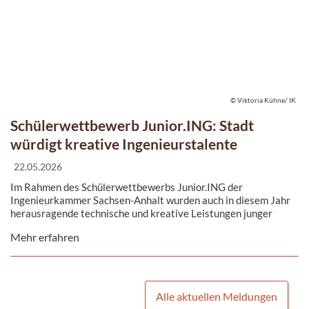
© Viktoria Kühne/ IK
Schülerwettbewerb Junior.ING: Stadt
würdigt kreative Ingenieurstalente
22.05.2026
Im Rahmen des Schülerwettbewerbs Junior.ING der
Ingenieurkammer Sachsen-Anhalt wurden auch in diesem Jahr
herausragende technische und kreative Leistungen junger
Talente aus Sachsen-Anhalt ausgezeichnet. Unter dem Motto
Mehr erfahren
»Arena - gut überDACHt« entwickelten Schülerinnen und
Schüler innovative Modellkonstruktionen, die sowohl
gestalterische als auch ingenieurtechnische Anforderungen
erfüllten.
Alle aktuellen Meldungen