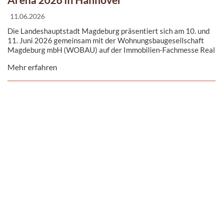
11.06.2026
Die Landeshauptstadt Magdeburg präsentiert sich am 10. und
11. Juni 2026 gemeinsam mit der Wohnungsbaugesellschaft
Magdeburg mbH (WOBAU) auf der Immobilien-Fachmesse Real
Estate Arena in Hannover. Am Gemeinschaftsstand informiert
Mehr erfahren
die Stadt über aktuelle Entwicklungen, Projekte und
Investitionsmöglichkeiten am Magdeburger Immobilien- und
Standortmarkt.