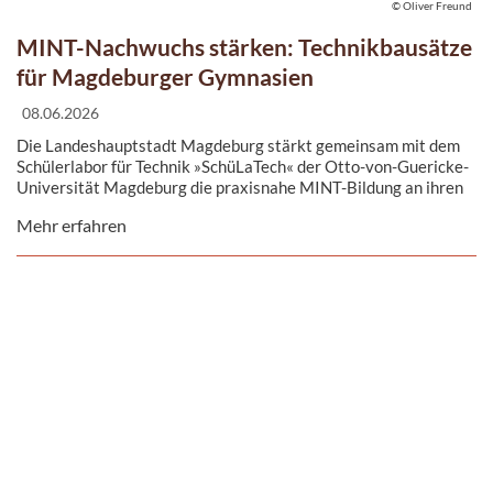
© Oliver Freund
MINT-Nachwuchs stärken: Technikbausätze
für Magdeburger Gymnasien
08.06.2026
Die Landeshauptstadt Magdeburg stärkt gemeinsam mit dem
Schülerlabor für Technik »SchüLaTech« der Otto-von-Guericke-
Universität Magdeburg die praxisnahe MINT-Bildung an ihren
weiterführenden Schulen. Ziel der Initiative ist es, Schülerinnen
Mehr erfahren
und Schüler frühzeitig für technische Fragestellungen zu
begeistern und ihnen einen direkten Zugang zu
naturwissenschaftlich-technischen Themen zu ermöglichen.