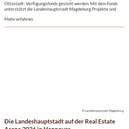
Ottostadt- Verfügungsfonds gestellt werden. Mit dem Fonds
unterstützt die Landeshauptstadt Magdeburg Projekte und
Aktionen, die dazu beitragen, Magdeburg noch sichtbarer zu
Mehr erfahren
machen.
© Landeshauptstadt Magdeburg
Die Landeshauptstadt auf der Real Estate
Arena 2026 in Hannover