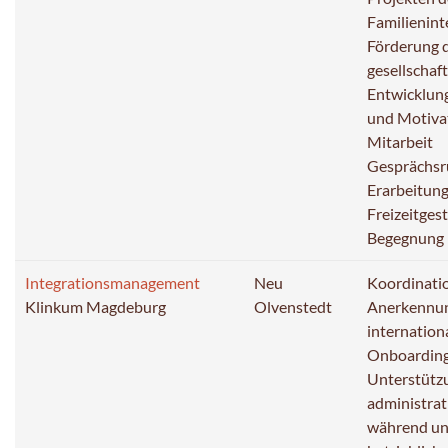
Familienint
Förderung d
gesellschaf
Entwicklun
und Motivat
Mitarbeit
Gesprächsr
Erarbeitun
Freizeitges
Begegnung
Integrationsmanagement
Neu
Koordinati
Klinkum Magdeburg
Olvenstedt
Anerkennun
internation
Onboardin
Unterstützu
administrat
während und