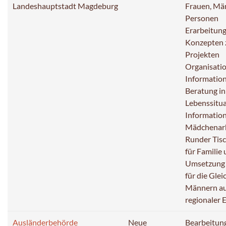
Landeshauptstadt Magdeburg
Frauen, Mä
Personen
Erarbeitun
Konzepten 
Projekten
Organisati
Informatio
Beratung i
Lebenssitu
Information
Mädchenarbe
Runder Tisc
für Familie
Umsetzung 
für die Gle
Männern au
regionaler 
Ausländerbehörde
Neue
Bearbeitung