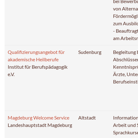
bei Bewerbu
von Alterna
Fördermögli
zum Ausbil
- Beauftrag
am Arbeits
Qualifizierungsangebot für
Sudenburg
Begleitung 
akademische Heilberufe
Abschlüssen
Institut für Berufspädagogik
Kenntnisprü
e.V.
Ärzte, Unte
Berufseinst
Magdeburg Welcome Service
Altstadt
Informatio
Landeshauptstadt Magdeburg
Arbeit und
Sprachkurse