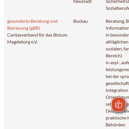
Neustadt
Sicherheits
Sozialberuf
gesonderte Beratung und
Buckau
Beratung, 
Betreuung (gBB)
Information
Caritasverband für das Bistum
in besonder
Magdeburg e.V.
alltäglichen
sozialen, f
Bereich)
in asyl-, au
leistungsre
bei der spra
gesellschaf
Integration
Orientierun
selbständig
Deutschlan
praktische 
Behörden