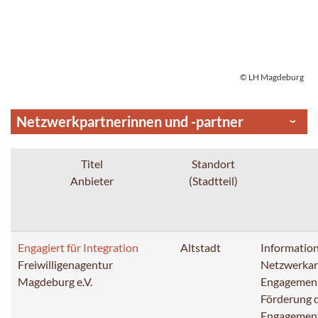
© LH Magdeburg
Netzwerkpartnerinnen und -partner
Titel
Standort
Anbieter
(Stadtteil)
Engagiert für Integration
Altstadt
Information
Freiwilligenagentur
Netzwerkarb
Magdeburg e.V.
Engagement
Förderung d
Engagement