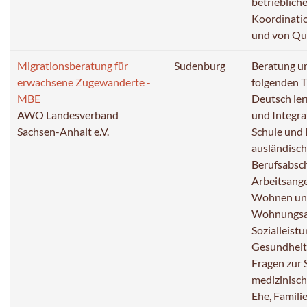
betriebliche
Koordinati
und von Qu
Migrationsberatung für
Sudenburg
Beratung u
erwachsene Zugewanderte -
folgenden 
MBE
Deutsch ler
AWO Landesverband
und Integra
Sachsen-Anhalt e.V.
Schule und
ausländisch
Berufsabsch
Arbeitsange
Wohnen und
Wohnungsan
Sozialleistu
Gesundheit 
Fragen zur 
medizinisc
Ehe, Famili