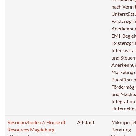
nach Vermit
Unterstützu
Existenzgrü
Anerkennun
EMI: Begle
Existenzgr
Intensivtra
und Steuerr
Anerkennun
Marketing u
Buchführung
Fördermögl
und Machba
Integration 
Unternehm
Resonanzboden // House of
Altstadt
Mikroproje
Resources Magdeburg
Beratung