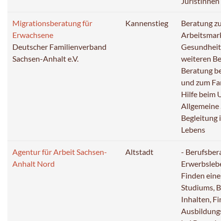
Juristinnen
Migrationsberatung für
Kannenstieg
Beratung z
Erwachsene
Arbeitsmar
Deutscher Familienverband
Gesundheit,
Sachsen-Anhalt e.V.
weiteren B
Beratung be
und zum Fa
Hilfe beim
Allgemeine 
Begleitung 
Lebens
Agentur für Arbeit Sachsen-
Altstadt
- Berufsber
Anhalt Nord
Erwerbsleb
Finden eine
Studiums, B
Inhalten, F
Ausbildungs