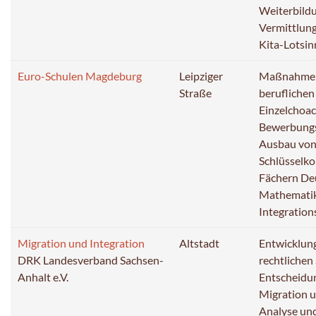
Weiterbild
Vermittlung
Kita-Lotsin
Euro-Schulen Magdeburg
Leipziger
Maßnahmen 
Straße
beruflichen
Einzelchoa
Bewerbung
Ausbau von
Schlüsselk
Fächern De
Mathematik
Integration
Migration und Integration
Altstadt
Entwicklung
DRK Landesverband Sachsen-
rechtliche
Anhalt e.V.
Entscheidun
Migration u
Analyse und