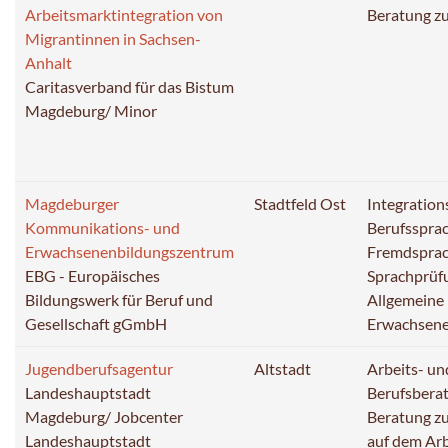
Arbeitsmarktintegration von
Beratung z
Migrantinnen in Sachsen-
Anhalt
Caritasverband für das Bistum
Magdeburg/ Minor
Magdeburger
Stadtfeld Ost
Integration
Kommunikations- und
Berufsspra
Erwachsenenbildungszentrum
Fremdspra
EBG - Europäisches
Sprachprüf
Bildungswerk für Beruf und
Allgemeine 
Gesellschaft gGmbH
Erwachsen
Jugendberufsagentur
Altstadt
Arbeits- un
Landeshauptstadt
Berufsbera
Magdeburg/ Jobcenter
Beratung zu
Landeshauptstadt
auf dem Ar