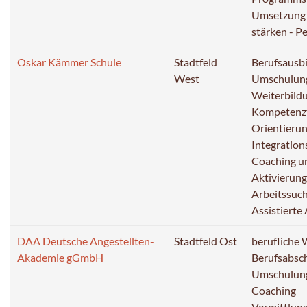
Umsetzung d
stärken - P
Oskar Kämmer Schule
Stadtfeld
Berufsausb
West
Umschulun
Weiterbild
Kompetenzf
Orientieru
Integration
Coaching u
Aktivierun
Arbeitssuc
Assistierte
DAA Deutsche Angestellten-
Stadtfeld Ost
berufliche 
Akademie gGmbH
Berufsabsc
Umschulun
Coaching
Vermittlun