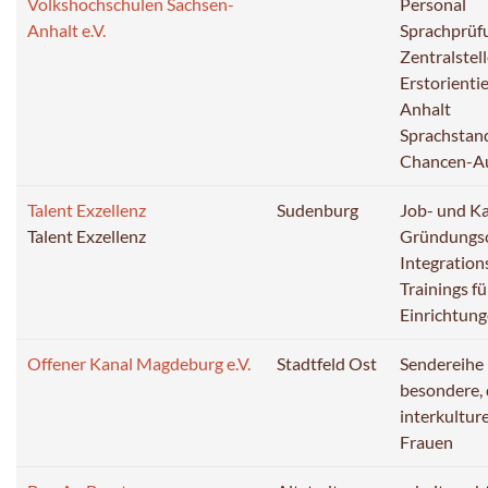
Volkshochschulen Sachsen-
Personal
Anhalt e.V.
Sprachprüf
Zentralstell
Erstorienti
Anhalt
Sprachstand
Chancen-Au
Talent Exzellenz
Sudenburg
Job- und Ka
Talent Exzellenz
Gründungs
Integration
Trainings f
Einrichtun
Offener Kanal Magdeburg e.V.
Stadtfeld Ost
Sendereihe 
besondere, 
interkultur
Frauen