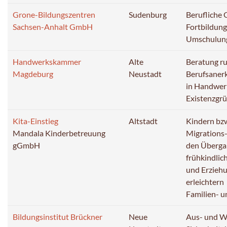
Grone-Bildungszentren
Sudenburg
Berufliche 
Sachsen-Anhalt GmbH
Fortbildung
Umschulun
Handwerkskammer
Alte
Beratung r
Magdeburg
Neustadt
Berufsaner
in Handwer
Existenzgr
Kita-Einstieg
Altstadt
Kindern bzw
Mandala Kinderbetreuung
Migrations
gGmbH
den Übergan
frühkindlic
und Erziehu
erleichtern
Familien- u
Bildungsinstitut Brückner
Neue
Aus- und W