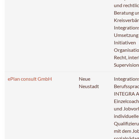
und rechtli
Beratung u
Kreisverbän
Integration
Umsetzung 
Initiativen
Organisatio
Recht, inte
Supervision
ePlan consult GmbH
Neue
Integration
Neustadt
Berufsspra
INTEGRA AK
Einzelcoach
und Jobvorb
individuell
Qualifizier
mit dem Job
sozialpäda