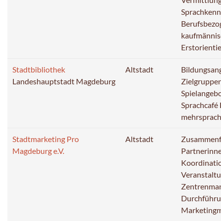
Sprachkenn
Berufsbezo
kaufmännis
Erstorienti
Stadtbibliothek
Altstadt
Bildungsang
Landeshauptstadt Magdeburg
Zielgruppe
Spielangeb
Sprachcafé
mehrsprach
Stadtmarketing Pro
Altstadt
Zusammenfü
Magdeburg e.V.
Partnerinn
Koordinatio
Veranstalt
Zentrenma
Durchführu
Marketing