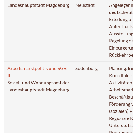
Landeshauptstadt Magdeburg
Neustadt
Angelegenh
deutsche St
Erteilung u
Aufenthalts
Ausstellung
Regelung d
Einbürgeru
Rückkehrbe
Arbeitsmarktpolitik und SGB
Sudenburg
Planung, In
II
Koordinier
Sozial- und Wohnungsamt der
Aktivitäten
Landeshauptstadt Magdeburg
Arbeitsmark
Beschäftig
Förderung
(sozialen) 
Regionale K
Unterstütz
Programms