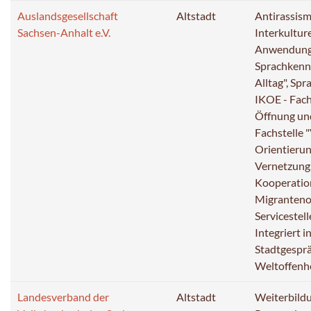
Auslandsgesellschaft
Altstadt
Antirassis
Sachsen-Anhalt e.V.
Interkultu
Anwendung 
Sprachkenn
Alltag", Spr
IKOE - Fachs
Öffnung un
Fachstelle "
Orientieru
Vernetzung
Kooperatio
Migranteno
Servicestell
Integriert 
Stadtgespr
Weltoffenh
Landesverband der
Altstadt
Weiterbild