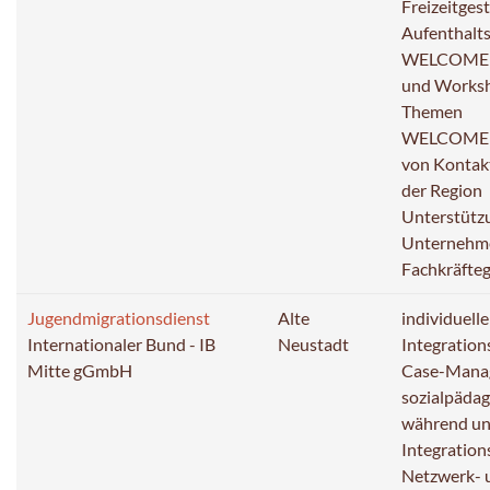
Freizeitges
Aufenthalts
WELCOME I
und Worksh
Themen
WELCOME 
von Kontak
der Region
Unterstütz
Unternehme
Fachkräfte
Jugendmigrationsdienst
Alte
individuell
Internationaler Bund - IB
Neustadt
Integration
Mitte gGmbH
Case-Mana
sozialpädag
während un
Integration
Netzwerk- 