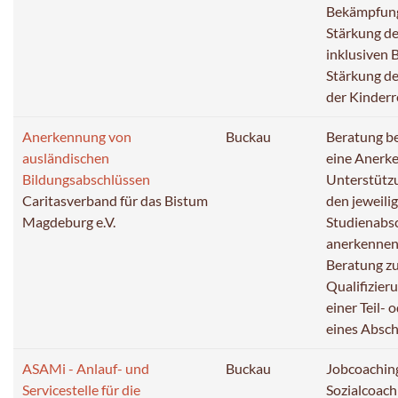
Bekämpfung
Stärkung de
inklusiven 
Stärkung de
der Kinderr
Anerkennung von
Buckau
Beratung be
ausländischen
eine Anerk
Bildungsabschlüssen
Unterstützu
Caritasverband für das Bistum
den jeweili
Magdeburg e.V.
Studienabs
anerkennen
Beratung z
Qualifizier
einer Teil-
eines Absch
ASAMi - Anlauf- und
Buckau
Jobcoachin
Servicestelle für die
Sozialcoach