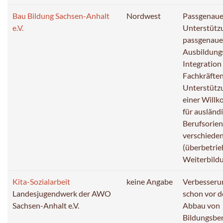
Bau Bildung Sachsen-Anhalt
Nordwest
Passgenaue
e.V.
Unterstütz
passgenaue
Ausbildungs
Integration
Fachkräften
Unterstützu
einer Willk
für ausländ
Berufsorien
verschieden
(überbetrie
Weiterbildu
Kita-Sozialarbeit
keine Angabe
Verbesseru
Landesjugendwerk der AWO
schon vor d
Sachsen-Anhalt e.V.
Abbau von
Bildungsbe