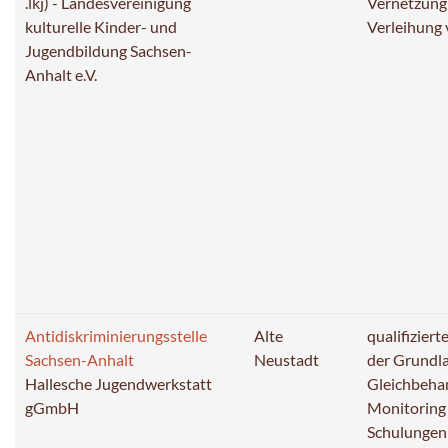
.lkj) - Landesvereinigung
Vernetzung
kulturelle Kinder- und
Verleihung
Jugendbildung Sachsen-
Anhalt e.V.
Antidiskriminierungsstelle
Alte
qualifiziert
Sachsen-Anhalt
Neustadt
der Grundl
Hallesche Jugendwerkstatt
Gleichbeha
gGmbH
Monitoring
Schulungen