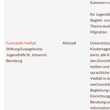
Kammern un
für Jugendl
Begleit- u
Thema dual
Migration
Fachstelle Vielfalt
Altstadt
Unterstütz
Stiftung Evangelische
Kindertage
Jugendhilfe St. Johannis
darin, alle 
Bernburg
den Einric
heißen und d
sprachliche,
Vielfalt in 
wertzuschä
Begleitung
Einrichtun
Beratung u
Informatio