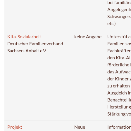
bei familiä
Angelegenhe
Schwangers
etc.)
Kita-Sozialarbeit
keine Angabe
Unterstütz
Deutscher Familienverband
Familien s
Sachsen-Anhalt e.V.
Fachkräften
den Kita-Al
förderlich
das Aufwac
der Kinder 
zu erhalten
Ausgleich i
Benachteil
Herstellung
Stärkung vo
Projekt
Neue
Information