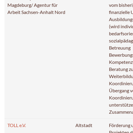
Magdeburg/ Agentur für
vom bisheri
Arbeit Sachsen-Anhalt Nord
finanzielle
Ausbildung
(wird indivi
bedarfsorie
sozialpäda
Betreuung
Bewerbungs
Kompetenzf
Beratung zu
Weiterbild
Koordinie
Übergang vo
Koordinieru
unterstütz
Zusammenar
TOLL e.V.
Altstadt
Förderung 
Projekten d