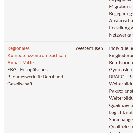
Migrations
Begegnungs
Austausch
Erstellung 
Netzwerka
Regionales
Westerhüsen
Individuell
Kompetenzzentrum Sachsen-
Eingliederu
Anhalt Mitte
Berufsorie
EBG - Europäisches
Gymnasien
Bildungswerk für Beruf und
BRAFO - Be
Gesellschaft
Weiterbildu
Paketdienst
Weiterbildu
Qualifizier
Logistik mi
Sprachange
Qualifizieru