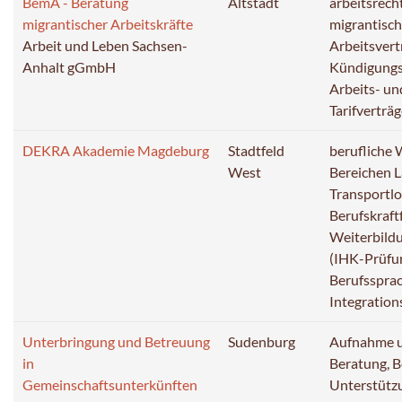
BemA - Beratung
Altstadt
arbeitsrech
migrantischer Arbeitskräfte
migrantisch
Arbeit und Leben Sachsen-
Arbeitsvert
Anhalt gGmbH
Kündigungss
Arbeits- un
Tarifverträ
DEKRA Akademie Magdeburg
Stadtfeld
berufliche 
West
Bereichen L
Transportlo
Berufskraft
Weiterbild
(IHK-Prüfu
Berufsspra
Integration
Unterbringung und Betreuung
Sudenburg
Aufnahme u
in
Beratung, 
Gemeinschaftsunterkünften
Unterstütz