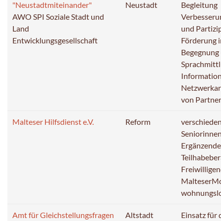
"Neustadtmiteinander"
Neustadt
Begleitung
AWO SPI Soziale Stadt und
Verbesserun
Land
und Partizi
Entwicklungsgesellschaft
Förderung i
Begegnung 
Sprachmitt
Informatio
Netzwerkar
von Partner
Malteser Hilfsdienst e.V.
Reform
verschiede
Seniorinne
Ergänzende
Teilhabebe
Freiwillige
MalteserMo
wohnungsl
Amt für Gleichstellungsfragen
Altstadt
Einsatz für