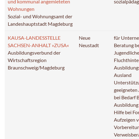
und kommunal angemieteten
sozialpädago
Wohnungen
Sozial- und Wohnungsamt der
Landeshauptstadt Magdeburg
KAUSA-LANDESSTELLE
Neue
für Untern
SACHSEN-ANHALT »ZUSA«
Neustadt
Beratung be
Ausbildungsverbund der
Jugendliche
Wirtschaftsregion
Fluchthinte
Braunschweig/Magdeburg
Ausbildungs
Ausland
Unterstützu
geeigneten
bei Bedarf 
Ausbildung
Hilfe bei F
Aufzeigen 
Vorbereitu
Verweisbera