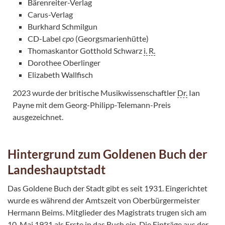
Bärenreiter-Verlag
Carus-Verlag
Burkhard Schmilgun
CD-Label
cpo
(Georgsmarienhütte)
Thomaskantor Gotthold Schwarz
i. R.
Dorothee Oberlinger
Elizabeth Wallfisch
2023 wurde der britische Musikwissenschaftler
Dr.
Ian
Payne mit dem Georg-Philipp-Telemann-Preis
ausgezeichnet.
Hintergrund zum Goldenen Buch der
Landeshauptstadt
Das Goldene Buch der Stadt gibt es seit 1931. Eingerichtet
wurde es während der Amtszeit von Oberbürgermeister
Hermann Beims. Mitglieder des Magistrats trugen sich am
10. Mai 1931 als Erste in das Buch ein. Die Einträge aus der