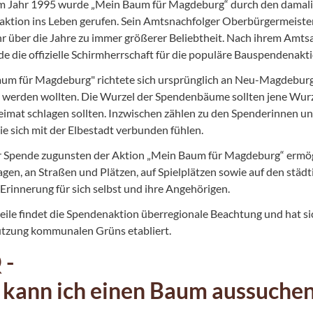
im Jahr 1995 wurde „Mein Baum für Magdeburg“ durch den damalig
ktion ins Leben gerufen. Sein Amtsnachfolger Oberbürgermeister 
ihr über die Jahre zu immer größerer Beliebtheit. Nach ihrem Amt
de die offizielle Schirmherrschaft für die populäre Bauspendena
um für Magdeburg" richtete sich ursprünglich an Neu-Magdeburg
 werden wollten. Die Wurzel der Spendenbäume sollten jene Wurzel
imat schlagen sollten. Inzwischen zählen zu den Spenderinnen u
ie sich mit der Elbestadt verbunden fühlen.
r Spende zugunsten der Aktion „Mein Baum für Magdeburg“ ermög
gen, an Straßen und Plätzen, auf Spielplätzen sowie auf den städ
 Erinnerung für sich selbst und ihre Angehörigen.
eile findet die Spendenaktion überregionale Beachtung und hat si
tzung kommunalen Grüns etabliert.
 -
 kann ich einen Baum aussuche