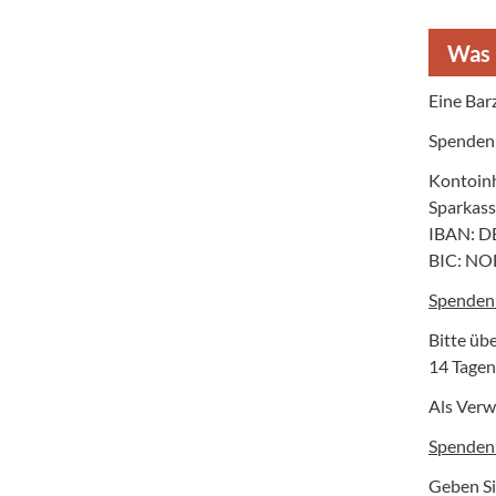
Was 
Eine Barz
Spenden 
Kontoin
Sparkas
IBAN: D
BIC: N
Spenden 
Bitte üb
14 Tagen
Als Ver
Spenden 
Geben Si