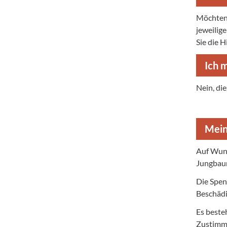
Möchten 
jeweilig
Sie die 
Ich 
Nein, die
Mein
Auf Wuns
Jungbaum
Die Spen
Beschädi
Es besteh
Zustimmu