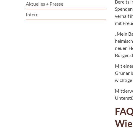
Bereits 
Aktuelles + Presse
Spendena
Intern
verhalf 
mit Freu
„Mein Ba
heimisch
neuen He
Bürger, d
Mit eine
Grünanla
wichtige
Mittlerw
Unterstü
FAQ
Wie