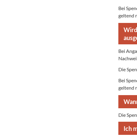
Bei Spen
geltend 
Wird
ausg
Bei Anga
Nachweis
Die Spen
Bei Spen
geltend 
Wann
Die Spe
Ich m