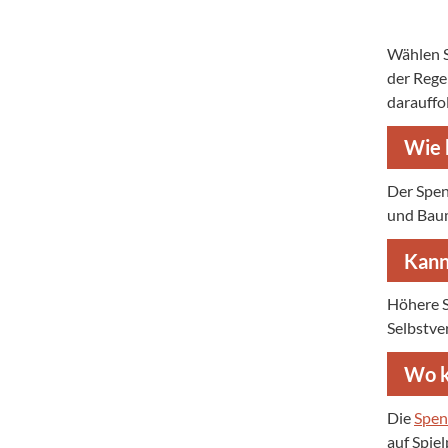
Wählen S
der Rege
darauffo
Wie 
Der Spen
und Baum
Kann
Höhere S
Selbstve
Wo k
Die
Spen
auf Spie