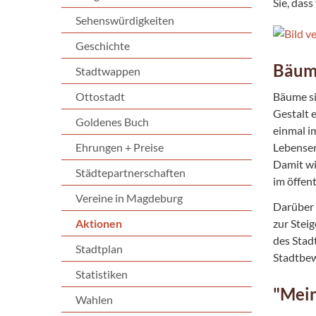
Sie, dass
Sehenswürdigkeiten
Geschichte
Bäume
Stadtwappen
Ottostadt
Bäume si
Gestalt 
Goldenes Buch
einmal i
Ehrungen + Preise
Lebenser
Damit wi
Städtepartnerschaften
im öffen
Vereine in Magdeburg
Darüber 
Aktionen
zur Stei
des Stad
Stadtplan
Stadtbe
Statistiken
"Mein
Wahlen