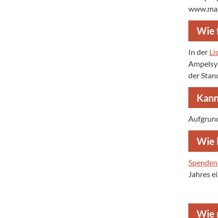
www.magd
Wie 
In der
Li
Ampelsys
der Stan
Kann
Aufgrund
Wie 
Spendenb
Jahres e
Wie 