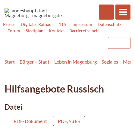
Presse
Digitales Rathaus
115
Impressum
Datenschutz
Forum
Stadtplan
Kontakt
Barrierefreiheit
Start
Bürger + Stadt
Leben in Magdeburg
Soziales
Mensc
Hilfsangebote Russisch
Datei
PDF-Dokument
PDF, 93 kB