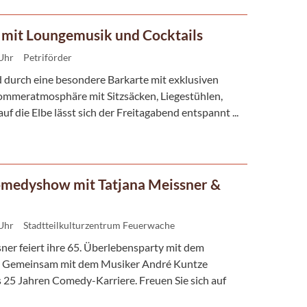
 mit Loungemusik und Cocktails
 Uhr
Petriförder
 durch eine besondere Barkarte mit exklusiven
 Sommeratmosphäre mit Sitzsäcken, Liegestühlen,
f die Elbe lässt sich der Freitagabend entspannt ...
omedyshow mit Tatjana Meissner &
 Uhr
Stadtteilkulturzentrum Feuerwache
sner feiert ihre 65. Überlebensparty mit dem
. Gemeinsam mit dem Musiker André Kuntze
 25 Jahren Comedy-Karriere. Freuen Sie sich auf