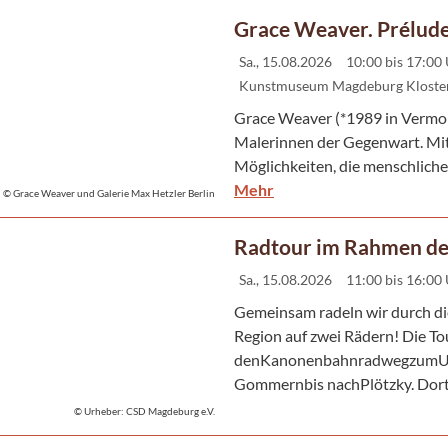
Grace Weaver. Prélud
Sa., 15.08.2026
10:00 bis 17:00
Kunstmuseum Magdeburg Kloster
Grace Weaver (*1989 in Vermont
Malerinnen der Gegenwart. Mit
Möglichkeiten, die menschliche 
Mehr
© Grace Weaver und Galerie Max Hetzler Berlin
Radtour im Rahmen d
Sa., 15.08.2026
11:00 bis 16:00
Gemeinsam radeln wir durch d
Region auf zwei Rädern! Die To
denKanonenbahnradwegzumUmfl
Gommernbis nachPlötzky. Dort l
© Urheber: CSD Magdeburg e.V.