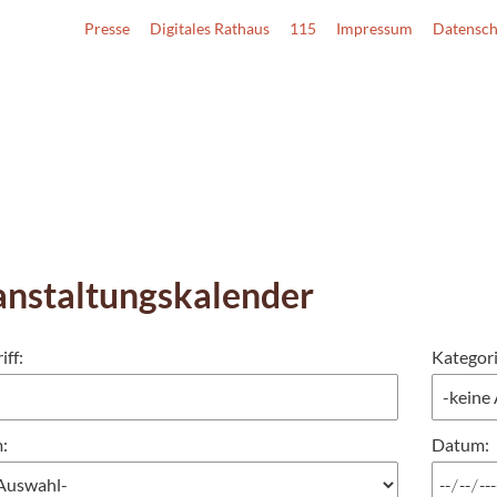
Presse
Digitales Rathaus
115
Impressum
Datensch
anstaltungskalender
iff:
Kategori
:
Datum
: