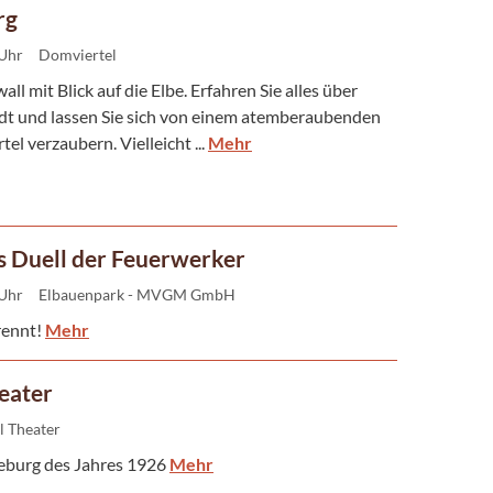
rg
 Uhr
Domviertel
ll mit Blick auf die Elbe. Erfahren Sie alles über
dt und lassen Sie sich von einem atemberaubenden
l verzaubern. Vielleicht ...
Mehr
 Duell der Feuerwerker
 Uhr
Elbauenpark - MVGM GmbH
rennt!
Mehr
eater
l Theater
gdeburg des Jahres 1926
Mehr