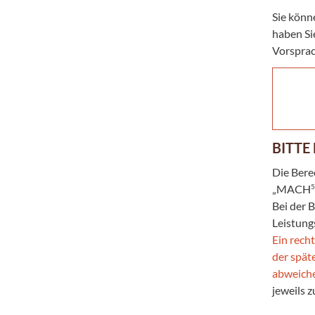
Sie könn
haben Si
Vorsprac
BITTE
Die Bere
5
„MACH
Bei der 
Leistung
Ein rech
der spät
abweich
jeweils 