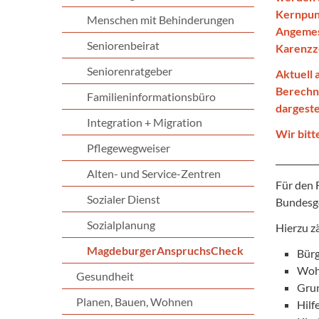
Kernpunk
Menschen mit Behinderungen
Angemess
Seniorenbeirat
Karenzze
Seniorenratgeber
Aktuell
Berechnu
Familieninformationsbüro
dargestel
Integration + Migration
Wir bitt
Pflegewegweiser
__________
Alten- und Service-Zentren
Für den F
Sozialer Dienst
Bundesge
Sozialplanung
Hierzu z
MagdeburgerAnspruchsCheck
Bürg
Woh
Gesundheit
Grun
Planen, Bauen, Wohnen
Hilf