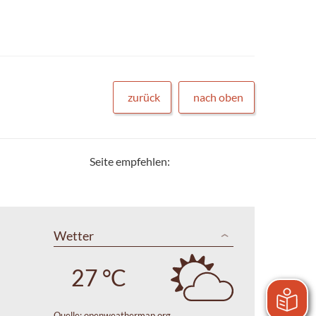
zurück
nach oben
Seite empfehlen:
Wetter
27 °C
Quelle:
openweathermap.org