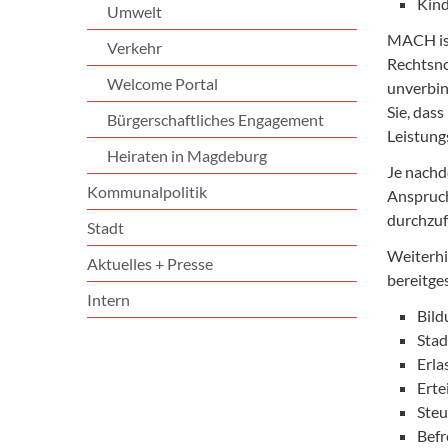
Kind
Umwelt
MACH is
Verkehr
Rechtsno
Welcome Portal
unverbin
Sie, das
Bürgerschaftliches Engagement
Leistung
Heiraten in Magdeburg
Je nachde
Kommunalpolitik
Anspruch
durchzuf
Stadt
Weiterhi
Aktuelles + Presse
bereitges
Intern
Bild
Stad
Erla
Erte
Steu
Befr