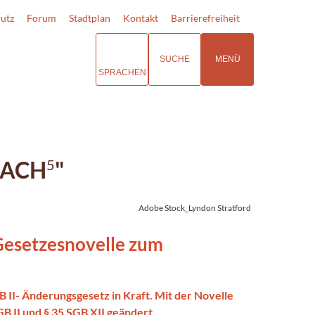
utz
Forum
Stadtplan
Kontakt
Barrierefreiheit
SUCHE
MENÜ
SPRACHEN
MACH
"
5
Adobe Stock_Lyndon Stratford
Gesetzesnovelle zum
B II- Änderungsgesetz in Kraft. Mit der Novelle
 II und § 35 SGB XII geändert.