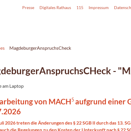
Presse
Digitales Rathaus
115
Impressum
Datensch
les
MagdeburgerAnspruchsCheck
deburgerAnspruchsCHeck - "
arbeitung von MACH
aufgrund einer 
5
7.2026
uli 2026 treten die Änderungen des § 22 SGB II durch das 13. SG
uch die Regelungen zu den Kosten der Unterkunft nach § 22 SGB