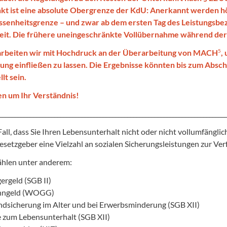
t ist eine absolute Obergrenze der KdU: Anerkannt werden hö
enheitsgrenze – und zwar ab dem ersten Tag des Leistungsbezu
it. Die frühere uneingeschränkte Vollübernahme während der K
5
 arbeiten wir mit Hochdruck an der Überarbeitung von MACH
,
ng einfließen zu lassen. Die Ergebnisse könnten bis zum Absc
lt sein.
en um Ihr Verständnis!
__________________________________________________________________________
all, dass Sie Ihren Lebensunterhalt nicht oder nicht vollumfänglic
setzgeber eine Vielzahl an sozialen Sicherungsleistungen zur Ver
ählen unter anderem:
ergeld (SGB II)
ngeld (WOGG)
dsicherung im Alter und bei Erwerbsminderung (SGB XII)
e zum Lebensunterhalt (SGB XII)