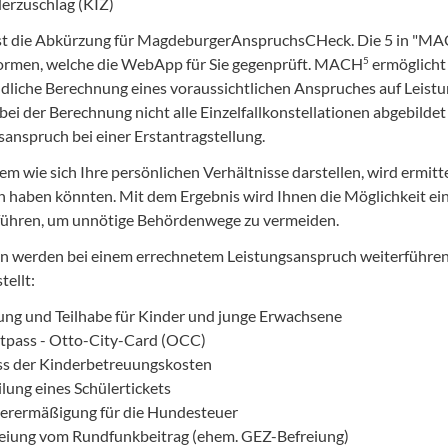
erzuschlag (KIZ)
t die Abkürzung für MagdeburgerAnspruchsCHeck. Die 5 in "M
5
rmen, welche die WebApp für Sie gegenprüft. MACH
ermöglicht 
dliche Berechnung eines voraussichtlichen Anspruches auf Leistu
s bei der Berechnung nicht alle Einzelfallkonstellationen abgebil
sanspruch bei einer Erstantragstellung.
m wie sich Ihre persönlichen Verhältnisse darstellen, wird ermitte
 haben könnten. Mit dem Ergebnis wird Ihnen die Möglichkeit ein
ühren, um unnötige Behördenwege zu vermeiden.
n werden bei einem errechnetem Leistungsanspruch weiterführe
tellt:
ung und Teilhabe für Kinder und junge Erwachsene
tpass - Otto-City-Card (OCC)
ss der Kinderbetreuungskosten
ilung eines Schülertickets
erermäßigung für die Hundesteuer
eiung vom Rundfunkbeitrag (ehem. GEZ-Befreiung)