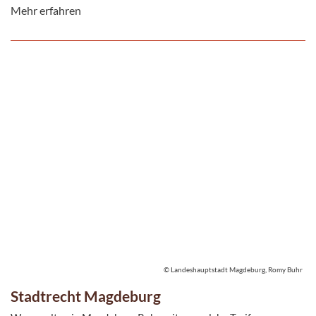
Mehr erfahren
Unter dieser Rubrik informieren wir Sie wöchentlich über die
öffentlichen Sitzungen des Stadtrates ...
© Landeshauptstadt Magdeburg, Romy Buhr
Stadtrecht Magdeburg