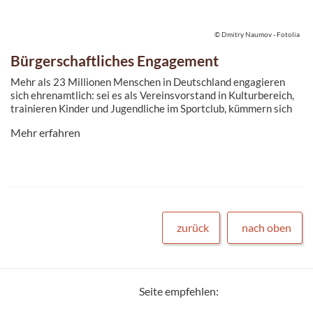
© Dmitry Naumov - Fotolia
Bürgerschaftliches Engagement
Mehr als 23 Millionen Menschen in Deutschland engagieren
sich ehrenamtlich: sei es als Vereinsvorstand in Kulturbereich,
trainieren Kinder und Jugendliche im Sportclub, kümmern sich
um Senior*innen Pflegeeinrichtungen oder unterstützen Kinder
Mehr erfahren
beim Lesenlernen. Auch Magdeburg wird wesentlich vom
Bürgerengagement geprägt.
zurück
nach oben
Seite empfehlen: