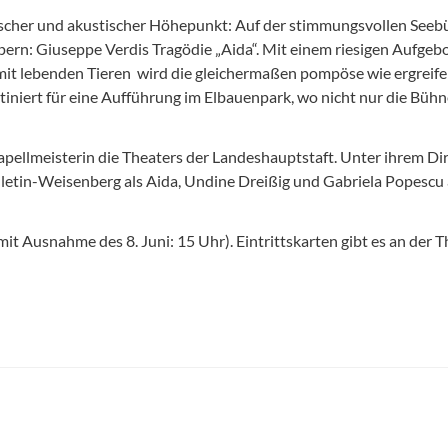
ischer und akustischer Höhepunkt: Auf der stimmungsvollen Seeb
rn: Giuseppe Verdis Tragödie „Aida“. Mit einem riesigen Aufgebot
mit lebenden Tieren  wird die gleichermaßen pompöse wie ergrei
tiniert für eine Aufführung im Elbauenpark, wo nicht nur die Büh
ellmeisterin die Theaters der Landeshauptstaft. Unter ihrem Dir
letin-Weisenberg als Aida, Undine Dreißig und Gabriela Popescu
it Ausnahme des 8. Juni: 15 Uhr). Eintrittskarten gibt es an der 