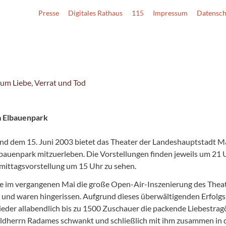
Presse
Digitales Rathaus
115
Impressum
Datensch
um Liebe, Verrat und Tod
m Elbauenpark
 und dem 15. Juni 2003 bietet das Theater der Landeshauptstadt M
auenpark mitzuerleben. Die Vorstellungen finden jeweils um 21 Uhr
hmittagsvorstellung um 15 Uhr zu sehen.
ere im vergangenen Mai die große Open-Air-Inszenierung des The
 und waren hingerissen. Aufgrund dieses überwältigenden Erfolg
der allabendlich bis zu 1500 Zuschauer die packende Liebestragö
eldherrn Radames schwankt und schließlich mit ihm zusammen in d