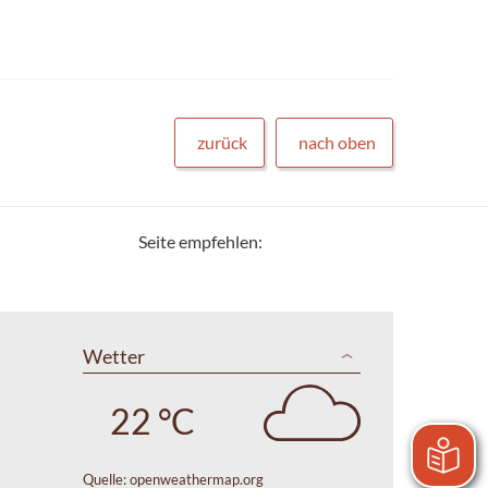
zurück
nach oben
Seite empfehlen:
Wetter
22 °C
Quelle:
openweathermap.org