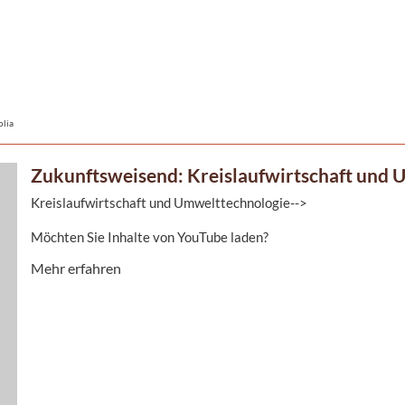
olia
Zukunftsweisend: Kreislaufwirtschaft und
Kreislaufwirtschaft und Umwelttechnologie-->
Möchten Sie Inhalte von YouTube laden?
Mehr dazu in unserer Datenschutzerklärung.
Mehr erfahren
OK
Hier dreht sich alles ...