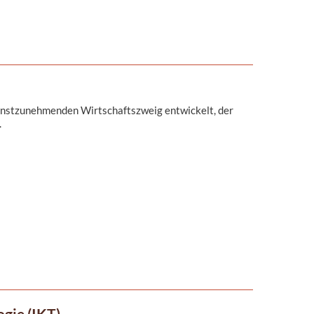
ernstzunehmenden Wirtschaftszweig entwickelt, der
.
gie (IKT)