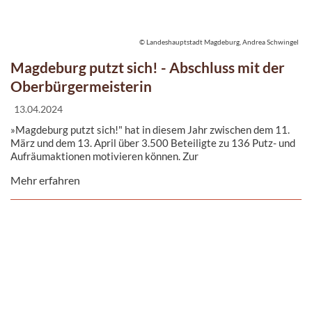
© Landeshauptstadt Magdeburg, Andrea Schwingel
Magdeburg putzt sich! - Abschluss mit der
Oberbürgermeisterin
13.04.2024
»Magdeburg putzt sich!" hat in diesem Jahr zwischen dem 11.
März und dem 13. April über 3.500 Beteiligte zu 136 Putz- und
Aufräumaktionen motivieren können. Zur
Abschlussveranstaltung konnten Vertretende der
Mehr erfahren
Stadtverwaltung und ihrer Partner gemeinsam mit
Oberbürgermeisterin Simone Borris den geladenen
Verantwortlichen der Aktionsgruppen danken.