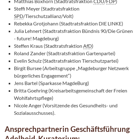
Matthias Boxhorn (Stadtratsfraktion
CDU
/
FDP
)
Steffi Meyer (Stadtratsfraktion
SPD
/Tierschutzallianz/Volt)
Rebekka Grotjohann (Stadtratsfraktion DIE LINKE)
Julia Lehnert (Stadtratsfraktion Bündnis 90/Die Grünen
- future! Magdeburg)
Steffen Kraus (Stadtratsfraktion
AfD
)
Roland Zander (Stadtratsfraktion Gartenpartei)
Evelin Schulz (Stadtratsfraktion Tierschutzpartei)
Birgit Bursee (Arbeitsgruppe „Magdeburger Netzwerk
bürgerliches Engagement“)
Jens Bartel (Sparkasse MagdeBurg)
Britta Goehring (Kreisarbeitsgemeinschaft der Freien
Wohlfahrtspflege)
Nicole Anger (Vorsitzende des Gesundheits- und
Sozialausschusses).
Ansprechpartnerin Geschäftsführung
Adelheid-Kuratorium: