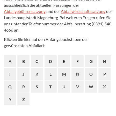
ausschließlich die aktuellen Fassungen der
Abfallgebührensatzung
und der
Abfallwirtschaftssatzung
der
Landeshauptstadt Magdeburg. Bei weiteren Fragen rufen Sie
uns unter der Telefonnummer der Abfallberatung (0391) 540
4666 an.
Klicken Sie hier auf den Anfangsbuchstaben der
gewünschten Abfallart:
A
B
C
D
E
F
G
H
I
J
K
L
M
N
O
P
Q
R
S
T
U
V
W
X
Y
Z