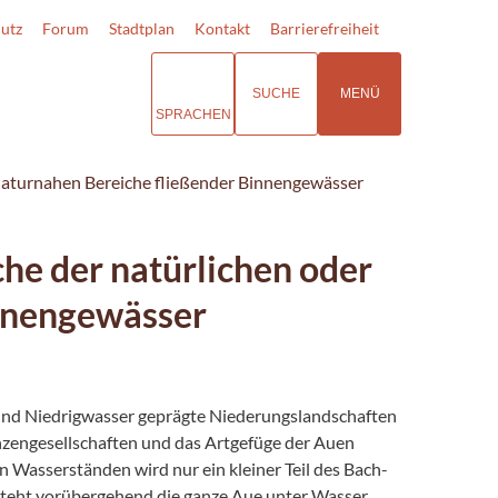
utz
Forum
Stadtplan
Kontakt
Barrierefreiheit
SUCHE
MENÜ
SPRACHEN
naturnahen Bereiche fließender Binnengewässer
e der natürlichen oder
innengewässer
nd Niedrigwasser geprägte Niederungslandschaften
anzengesellschaften und das Artgefüge der Auen
Wasserständen wird nur ein kleiner Teil des Bach-
steht vorübergehend die ganze Aue unter Wasser.