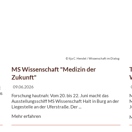
© Ilja C. Hendel / Wissenschaft im Dialog
MS Wissenschaft "Medizin der
Zukunft"
09.06.2026
t
us
Forschung hautnah: Vom 20. bis 22. Juni macht das
M
Ausstellungsschiff MS Wissenschaft Halt in Burg an der
M
Liegestelle an der Uferstraße. Der ...
J
W
Mehr erfahren
M