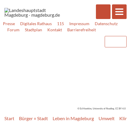
Presse
Digitales Rathaus
115
Impressum
Datenschutz
Forum
Stadtplan
Kontakt
Barrierefreiheit
© Ed Hawkins, University of Reading, CC BY 4.0
Start
Bürger + Stadt
Leben in Magdeburg
Umwelt
Klima