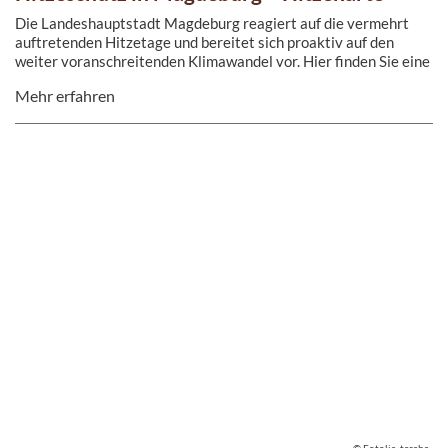
Die Landeshauptstadt Magdeburg reagiert auf die vermehrt
auftretenden Hitzetage und bereitet sich proaktiv auf den
weiter voranschreitenden Klimawandel vor. Hier finden Sie eine
interaktive Karte unserer Stadt sowie den im Stadtrat
Mehr erfahren
beschlossenen Hitzeaktionsplan.