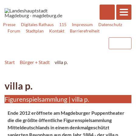
Presse
Digitales Rathaus
115
Impressum
Datenschutz
Forum
Stadtplan
Kontakt
Barrierefreiheit
Start
Bürger + Stadt
villa p.
villa p.
Figurenspielsammlung | villa p.
Ende 2012 eröffnete am Magdeburger Puppentheater
die die größte öffentliche Figurenspielsammlung
Mitteldeutschlands in einem denkmalgeschützt
sanierten Rayonhaus aus dem Jahr 1884 - der villa p.