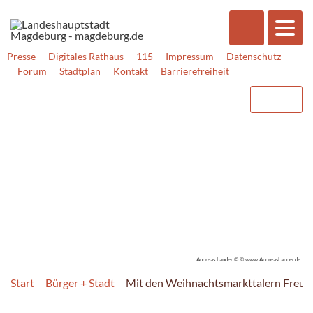
Presse
Digitales Rathaus
115
Impressum
Datenschutz
Forum
Stadtplan
Kontakt
Barrierefreiheit
Andreas Lander © © www.AndreasLander.de
Start
Bürger + Stadt
Mit den Weihnachtsmarkttalern Freud