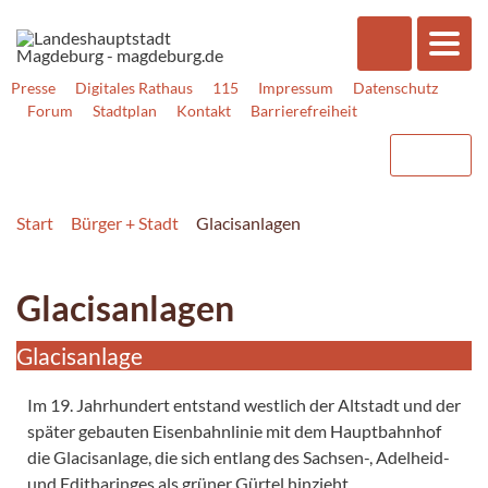
Presse
Digitales Rathaus
115
Impressum
Datenschutz
Forum
Stadtplan
Kontakt
Barrierefreiheit
Start
Bürger + Stadt
Glacisanlagen
Glacisanlagen
Glacisanlage
Im 19. Jahrhundert entstand westlich der Altstadt und der
später gebauten Eisenbahnlinie mit dem Hauptbahnhof
die Glacisanlage, die sich entlang des Sachsen-, Adelheid-
und Editharinges als grüner Gürtel hinzieht.