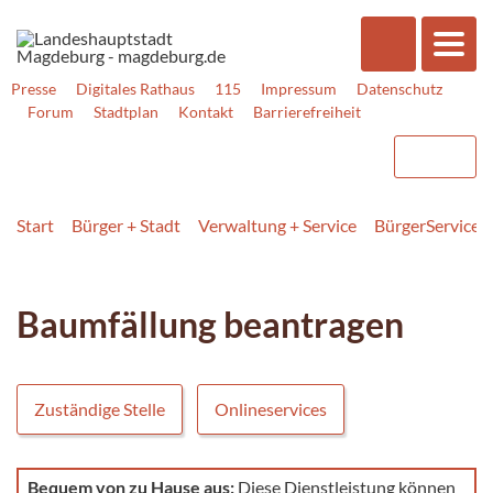
Presse
Digitales Rathaus
115
Impressum
Datenschutz
Forum
Stadtplan
Kontakt
Barrierefreiheit
Start
Bürger + Stadt
Verwaltung + Service
BürgerService
Baumfällung beantragen
Zuständige Stelle
Onlineservices
Bequem von zu Hause aus:
Diese Dienstleistung können