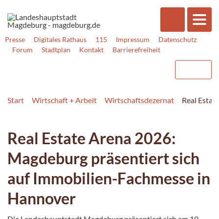
Presse
Digitales Rathaus
115
Impressum
Datenschutz
Forum
Stadtplan
Kontakt
Barrierefreiheit
Start
Wirtschaft + Arbeit
Wirtschaftsdezernat
Real Estat
Real Estate Arena 2026:
Magdeburg präsentiert sich
auf Immobilien-Fachmesse in
Hannover
Die Landeshauptstadt Magdeburg präsentiert sich am 10.