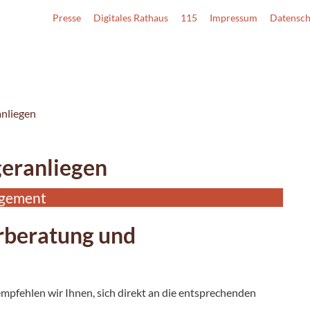
Presse
Digitales Rathaus
115
Impressum
Datensch
nliegen
eranliegen
agement
rberatung und
 empfehlen wir Ihnen, sich direkt an die entsprechenden