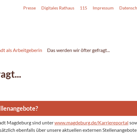
Presse
Digitales Rathaus
115
Impressum
Datensch
adt als Arbeitgeberin
Das werden wir öfter gefragt...
gt...
ellenangebote?
tadt Magdeburg sind unter
www.magdeburg.de/Karriereportal
sow
ätzlich ebenfalls über unsere aktuellen externen Stellenangebote 