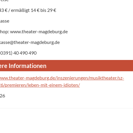
43 € / ermäßigt 14 € bis 29 €
kasse
Shop: www.theater-magdeburg.de
 kasse@theater-magdeburg.de
 (0391) 40 490 490
re Informationen
www.theater-magdeburg.de/inszenierungen/musiktheater/sz-
6/premieren/leben-mit-einem-idioten/
026