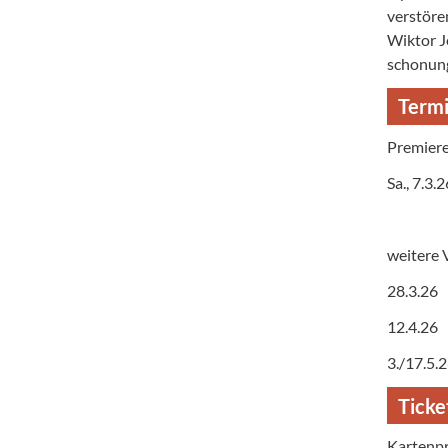
verstöre
Wiktor Je
schonung
Term
Premier
Sa., 7.3
weitere 
28.3.26
12.4.26
3./17.5.
Ticke
Kartenpr