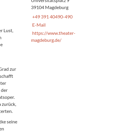
Universitätsplatz 9
39104 Magdeburg
+49 391 40490-490
E-Mail
r Lust,
https://www.theater-
n
magdeburg.de/
ne
 Grad zur
schafft
ter
 der
atsoper.
 zurück,
terten.
tke seine
en