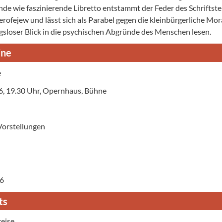
nde wie faszinierende Libretto entstammt der Feder des Schriftste
rofejew und lässt sich als Parabel gegen die kleinbürgerliche Mora
sloser Blick in die psychischen Abgründe des Menschen lesen.
ine
e
.26, 19.30 Uhr, Opernhaus, Bühne
Vorstellungen
26
ts
eise