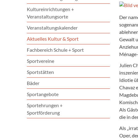
Kultureinrichtungen +
Veranstaltungsorte
Der name
sogenann
Veranstaltungskalender
ablehnen
Aktuelles Kultur & Sport
Gewalt u
Anziehun
Fachbereich Schule + Sport
Ménage-à
Sportvereine
Julien C
Sportstätten
inszenie
Idiotie 
Bäder
Chavaz e
Sportangebote
Magdeburg
Komische
Sportehrungen +
Als Gäst
Sportförderung
die in d
Als „irr
Oper, de