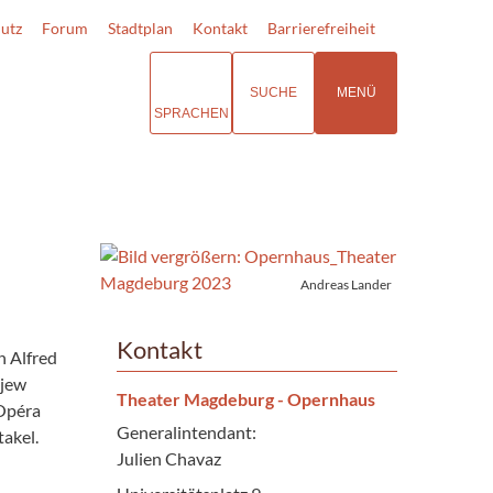
utz
Forum
Stadtplan
Kontakt
Barrierefreiheit
SUCHE
MENÜ
SPRACHEN
Andreas Lander
Kontakt
n Alfred
ejew
Theater Magdeburg - Opernhaus
 Opéra
Generalintendant:
takel.
Julien Chavaz