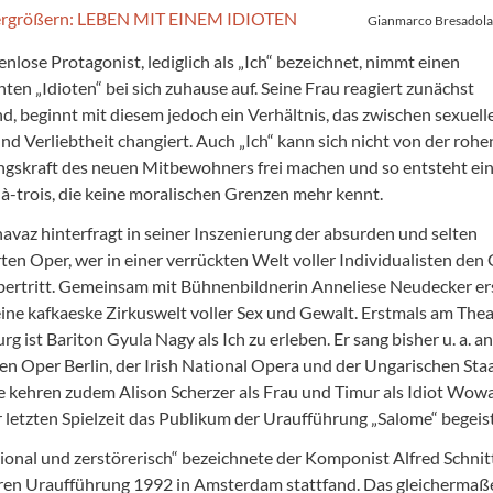
Gianmarco Bresadola
nlose Protagonist, lediglich als „Ich“ bezeichnet, nimmt einen
ten „Idioten“ bei sich zuhause auf. Seine Frau reagiert zunächst
d, beginnt mit diesem jedoch ein Verhältnis, das zwischen sexuelle
nd Verliebtheit changiert. Auch „Ich“ kann sich nicht von der rohe
gskraft des neuen Mitbewohners frei machen und so entsteht ei
-trois, die keine moralischen Grenzen mehr kennt.
havaz hinterfragt in seiner Inszenierung der absurden und selten
rten Oper, wer in einer verrückten Welt voller Individualisten den
übertritt. Gemeinsam mit Bühnenbildnerin Anneliese Neudecker er
ine kafkaeske Zirkuswelt voller Sex und Gewalt. Erstmals am Thea
 ist Bariton Gyula Nagy als Ich zu erleben. Er sang bisher u. a. an
n Oper Berlin, der Irish National Opera und der Ungarischen Sta
e kehren zudem Alison Scherzer als Frau und Timur als Idiot Wowa
er letzten Spielzeit das Publikum der Uraufführung „Salome“ begeis
ational und zerstörerisch“ bezeichnete der Komponist Alfred Schnit
ren Uraufführung 1992 in Amsterdam stattfand. Das gleichermaß