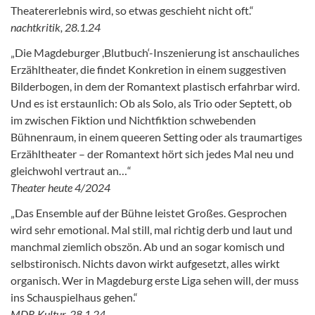
Theatererlebnis wird, so etwas geschieht nicht oft.“
nachtkritik, 28.1.24
„Die Magdeburger ,Blutbuch‘-Inszenierung ist anschauliches
Erzähltheater, die findet Konkretion in einem suggestiven
Bilderbogen, in dem der Romantext plastisch erfahrbar wird.
Und es ist erstaunlich: Ob als Solo, als Trio oder Septett, ob
im zwischen Fiktion und Nichtfiktion schwebenden
Bühnenraum, in einem queeren Setting oder als traumartiges
Erzähltheater – der Romantext hört sich jedes Mal neu und
gleichwohl vertraut an…“
Theater heute 4/2024
„Das Ensemble auf der Bühne leistet Großes. Gesprochen
wird sehr emotional. Mal still, mal richtig derb und laut und
manchmal ziemlich obszön. Ab und an sogar komisch und
selbstironisch. Nichts davon wirkt aufgesetzt, alles wirkt
organisch. Wer in Magdeburg erste Liga sehen will, der muss
ins Schauspielhaus gehen.“
MDR Kultur, 28.1.24