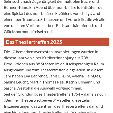
Sehnsucht nach Zugehörigkeit der multiplen Buch- und
Bühnen-Kims. Ein Abend über non-binäre Identitäten, der
eine Spielart des non-binären Erzählens vorschlägt. Und
einer über Traumata, Schmerzen und Vorurteile, die wir alle
von unseren Vorfahren erben. Bildstark, kämpferisch und
Glückshormone freisetzend.“
Das Theatertreffen 2025
Die 10 bemerkenswertesten Inszenierungen wurden in
diesem Jahr von einer Kritiker*innenjury aus 738
Produktionen aus 88 Städten im deutschsprachigen Raum
ausgewählt und zum Theatertreffen eingeladen. In diesem
Jahr haben Eva Behrendt, Janis El-Bira, Valeria Heintges,
Sabine Leucht, Martin Thomas Pesl, Katrin Ullmann und
Sascha Westphal die Auswahl vorgenommen.
Seit der Gründung des Theatertreffens 1964 – damals noch
„Berliner Theaterwettbewerb“ – stellen diese zehn
Inszenierungen das Zentrum des Theatertreffens dar, und
eine Einladung zum Theatertreffen ist für die jeweiligen