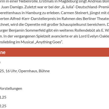
erin in einer Nebenrolle. Erstmals in Magdeburg singt Andreas Bo
s Juan Damigo. Zuletzt war er bei der „& Julia“-Deutschland-Prem
erettenhaus in Hamburg zu erleben. Carmen Steinert, jüngst mit
rten Alfred-Kerr-Darstellerpreis im Rahmen des Berliner Theate
chnet, wird die Operette mit großer Schauspielkunst bereichern. 
ger Benjamin Sommerfeld gibt ein weiteres Rollendebüt als E. W
n. In der vergangenen Spielzeit avancierte er als Lord Evelyn Oakl
sliebling im Musical „Anything Goes“.
ine
e
1.25, 16 Uhr, Opernhaus, Bühne
Vorstellungen
1.25
2.25