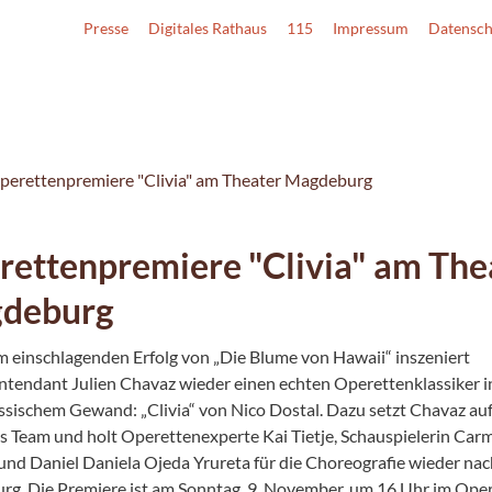
Presse
Digitales Rathaus
115
Impressum
Datensch
perettenpremiere "Clivia" am Theater Magdeburg
ettenpremiere "Clivia" am The
deburg
 einschlagenden Erfolg von „Die Blume von Hawaii“ inszeniert
ntendant Julien Chavaz wieder einen echten Operettenklassiker i
ssischem Gewand: „Clivia“ von Nico Dostal. Dazu setzt Chavaz auf
es Team und holt Operettenexperte Kai Tietje, Schauspielerin Car
 und Daniel Daniela Ojeda Yrureta für die Choreografie wieder na
g. Die Premiere ist am Sonntag, 9. November, um 16 Uhr im Ope