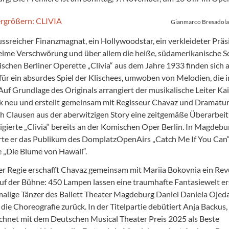
Gianmarco Bresadola
lussreicher Finanzmagnat, ein Hollywoodstar, ein verkleideter Präs
eime Verschwörung und über allem die heiße, südamerikanische S
ischen Berliner Operette „Clivia“ aus dem Jahre 1933 finden sich a
für ein absurdes Spiel der Klischees, umwoben von Melodien, die 
Auf Grundlage des Originals arrangiert der musikalische Leiter Kai
k neu und erstellt gemeinsam mit Regisseur Chavaz und Dramatu
h Clausen aus der aberwitzigen Story eine zeitgemäße Überarbeit
rigierte „Clivia“ bereits an der Komischen Oper Berlin. In Magdebu
rte er das Publikum des DomplatzOpenAirs „Catch Me If You Can“
 „Die Blume von Hawaii“.
r Regie erschafft Chavaz gemeinsam mit Mariia Bokovnia ein Rev
auf der Bühne: 450 Lampen lassen eine traumhafte Fantasiewelt er
alige Tänzer des Ballett Theater Magdeburg Daniel Daniela Ojed
 die Choreografie zurück. In der Titelpartie debütiert Anja Backus, 
chnet mit dem Deutschen Musical Theater Preis 2025 als Beste