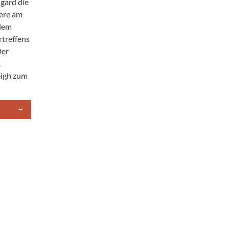
ngard die
iere am
 dem
rtreffens
Der
.
eigh zum