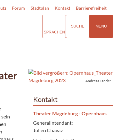
utz
Forum
Stadtplan
Kontakt
Barrierefreiheit
SUCHE
MENÜ
SPRACHEN
ater
Andreas Lander
Kontakt
n
Theater Magdeburg - Opernhaus
 sein
Generalintendant:
men
Julien Chavaz
ch
rnhaus.