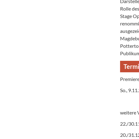
Darstell
Rolle de
Stage Op
renommie
ausgezei
Magdebur
Potterto
Publikum
Term
Premier
So., 9.1
weitere 
22./30.1
20./31.1