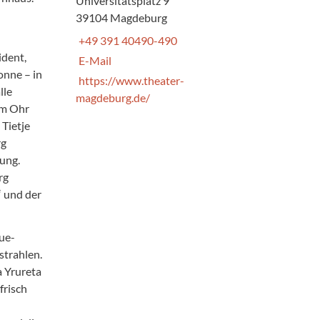
Universitätsplatz 9
39104 Magdeburg
+49 391 40490-490
ident,
E-Mail
onne – in
https://www.theater-
lle
magdeburg.de/
im Ohr
 Tietje
rg
ung.
rg
 und der
ue-
strahlen.
a Yrureta
frisch