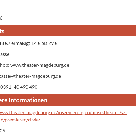
26
ts
43 € / ermäßigt 14 € bis 29 €
kasse
Shop: www.theater-magdeburg.de
 kasse@theater-magdeburg.de
 (0391) 40 490 490
re Informationen
www.theater-magdeburg.de/inszenierungen/musiktheater/sz-
/premieren/clivia/
025