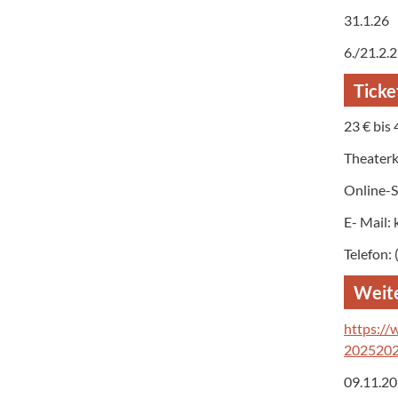
31.1.26
6./21.2.
Ticke
23 € bis 
Theater
Online-
E- Mail:
Telefon:
Weite
https://
20252026
09.11.2