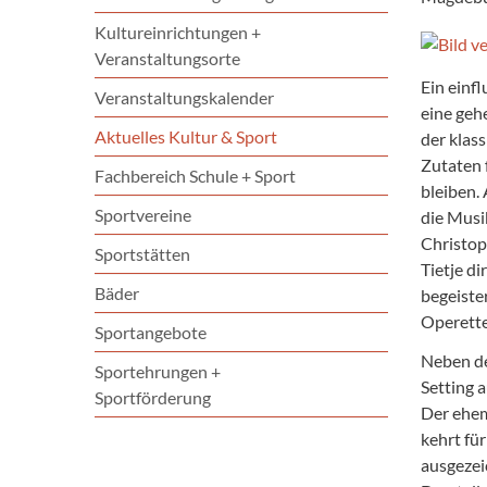
Kultureinrichtungen +
Veranstaltungsorte
Ein einf
Veranstaltungskalender
eine geh
Aktuelles Kultur & Sport
der klass
Zutaten 
Fachbereich Schule + Sport
bleiben. 
Sportvereine
die Musi
Christop
Sportstätten
Tietje di
Bäder
begeiste
Operette
Sportangebote
Neben de
Sportehrungen +
Setting 
Sportförderung
Der ehem
kehrt für
ausgezei