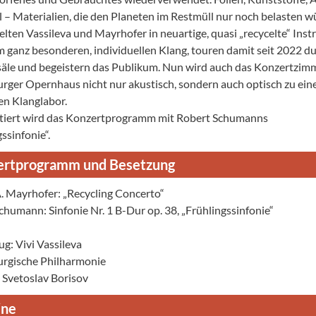
l – Materialien, die den Planeten im Restmüll nur noch belasten w
lten Vassileva und Mayrhofer in neuartige, quasi „recycelte“ Ins
m ganz besonderen, individuellen Klang, touren damit seit 2022 du
äle und begeistern das Publikum. Nun wird auch das Konzertzim
ger Opernhaus nicht nur akustisch, sondern auch optisch zu ei
en Klanglabor.
iert wird das Konzertprogramm mit Robert Schumanns
ssinfonie“.
ertprogramm und Besetzung
. Mayrhofer: „Recycling Concerto“
chumann: Sinfonie Nr. 1 B-Dur op. 38, „Frühlingssinfonie“
ug: Vivi Vassileva
rgische Philharmonie
: Svetoslav Borisov
ine