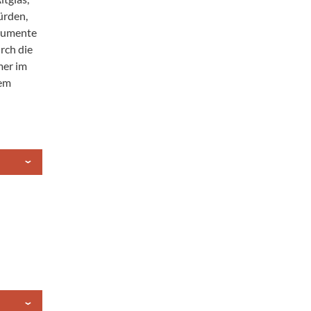
ürden,
trumente
rch die
mer im
nem