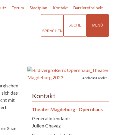
utz
Forum
Stadtplan
Kontakt
Barrierefreiheit
SUCHE
MENÜ
SPRACHEN
Andreas Lander
urgischen
 sich das
Kontakt
cht mit
iert
Theater Magdeburg - Opernhaus
Generalintendant:
Julien Chavaz
hrin Singer