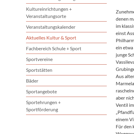
Kultureinrichtungen +
Zunehmen
Veranstaltungsorte
denen ma
im klass
Veranstaltungskalender
einst Ass
Aktuelles Kultur & Sport
Philharm
ein etwa
Fachbereich Schule + Sport
junge Sc
Sportvereine
Vassilev
Grubinger
Sportstätten
Aus alte
Bäder
Marmelad
rascheln
Sportangebote
aber nic
Sportehrungen +
Ventil i
Sportförderung
„Pfandfl
einem Vi
Für den 
Weggewor