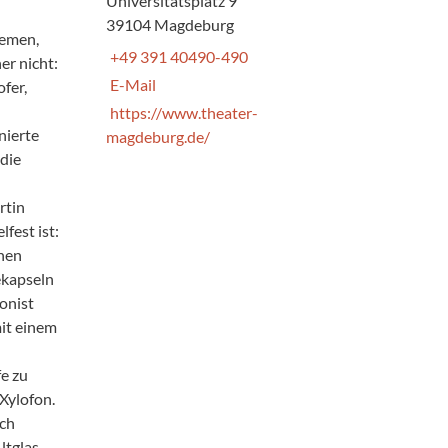
Universitätsplatz 9
39104 Magdeburg
hemen,
+49 391 40490-490
er nicht:
E-Mail
fer,
https://www.theater-
nierte
magdeburg.de/
 die
rtin
fest ist:
nen
ekapseln
onist
it einem
e zu
Xylofon.
ich
tglas,