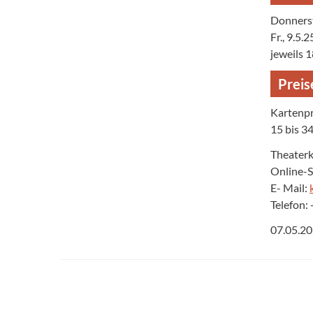
Donnerst
Fr., 9.5
jeweils 1
Preis
Kartenpr
15 bis 3
Theater
Online-
E- Mail:
Telefon:
07.05.2