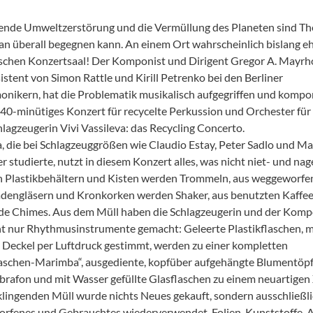
de Umweltzerstörung und die Vermüllung des Planeten sind T
n überall begegnen kann. An einem Ort wahrscheinlich bislang eh
ischen Konzertsaal! Der Komponist und Dirigent Gregor A. Mayrho
istent von Simon Rattle und Kirill Petrenko bei den Berliner
onikern, hat die Problematik musikalisch aufgegriffen und kompo
 40-minütiges Konzert für recycelte Perkussion und Orchester für
hlagzeugerin Vivi Vassileva: das Recycling Concerto.
a, die bei Schlagzeuggrößen wie Claudio Estay, Peter Sadlo und Ma
 studierte, nutzt in diesem Konzert alles, was nicht niet- und nagel
n Plastikbehältern und Kisten werden Trommeln, aus weggeworfe
engläsern und Kronkorken werden Shaker, aus benutzten Kaffe
de Chimes. Aus dem Müll haben die Schlagzeugerin und der Komp
ht nur Rhythmusinstrumente gemacht: Geleerte Plastikflaschen, m
m Deckel per Luftdruck gestimmt, werden zu einer kompletten
aschen-Marimba“, ausgediente, kopfüber aufgehängte Blumentöpf
brafon und mit Wasser gefüllte Glasflaschen zu einem neuartigen 
klingenden Müll wurde nichts Neues gekauft, sondern ausschließl
fenes und Gebrauchtes wiederverwendet. Folien, Kunststoffe, Al