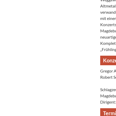
Altmetal
verwande
mit eine
Konzerts
Magdebur
neuartig
Komplett
„Frühling
Konz
Gregor A
Robert S
Schlagze
Magdebu
Dirigent
Term