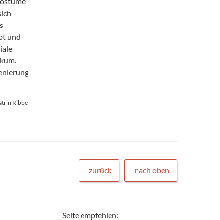
 Kostüme
sich
s
rbt und
iale
ikum.
enierung
atrin Ribbe
zurück
nach oben
Seite empfehlen: