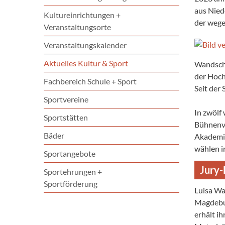
aus Nied
Kultureinrichtungen +
der wege
Veranstaltungsorte
Veranstaltungskalender
Aktuelles Kultur & Sport
Wandschn
der Hoch
Fachbereich Schule + Sport
Seit der 
Sportvereine
In zwölf
Sportstätten
Bühnenve
Bäder
Akademie
wählen i
Sportangebote
Jury
Sportehrungen +
Sportförderung
Luisa Wa
Magdebur
erhält i