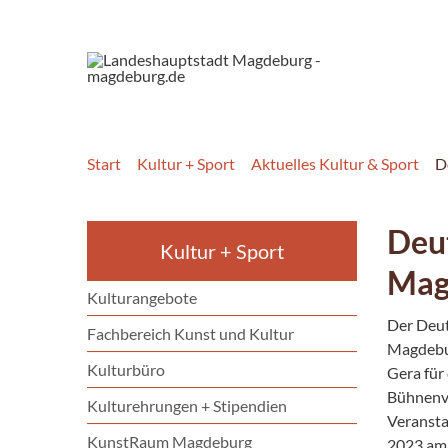
Start
Kultur + Sport
Aktuelles Kultur & Sport
D
Deut
Kultur + Sport
Mag
Kulturangebote
Der Deut
Fachbereich Kunst und Kultur
Magdebur
Kulturbüro
Gera für
Bühnenve
Kulturehrungen + Stipendien
Veranstal
KunstRaum Magdeburg
2023 am 