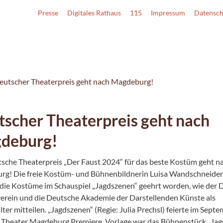
Presse
Digitales Rathaus
115
Impressum
Datensch
eutscher Theaterpreis geht nach Magdeburg!
scher Theaterpreis geht nach
deburg!
sche Theaterpreis „Der Faust 2024“ für das beste Kostüm geht n
g! Die freie Kostüm- und Bühnenbildnerin Luisa Wandschneider i
 die Kostüme im Schauspiel „Jagdszenen“ geehrt worden, wie der 
rein und die Deutsche Akademie der Darstellenden Künste als
ter mitteilen. „Jagdszenen“ (Regie: Julia Prechsl) feierte im Sept
Theater Magdeburg Premiere, Vorlage war das Bühnenstück „Ja