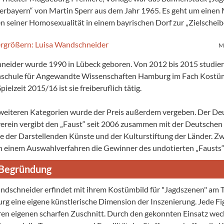
erbayern“ von Martin Sperr aus dem Jahr 1965. Es geht um einen
n seiner Homosexualität in einem bayrischen Dorf zur „Zielscheib
M
eider wurde 1990 in Lübeck geboren. Von 2012 bis 2015 studiert
schule für Angewandte Wissenschaften Hamburg im Fach Kostü
Spielzeit 2015/16 ist sie freiberuflich tätig.
 weiteren Kategorien wurde der Preis außerdem vergeben. Der De
rein vergibt den „Faust“ seit 2006 zusammen mit der Deutschen
 der Darstellenden Künste und der Kulturstiftung der Länder. Zw
n einem Auswahlverfahren die Gewinner des undotierten „Fausts“
-Begründung
ndschneider erfindet mit ihrem Kostümbild für "Jagdszenen" am 
g eine eigene künstlerische Dimension der Inszenierung. Jede Fi
hren eigenen scharfen Zuschnitt. Durch den gekonnten Einsatz we