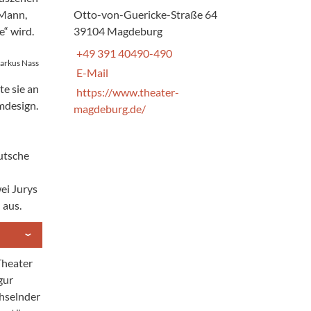
 Mann,
Otto-von-Guericke-Straße 64
e“ wird.
39104 Magdeburg
+49 391 40490-490
arkus Nass
E-Mail
e sie an
https://www.theater-
mdesign.
magdeburg.de/
utsche
ei Jurys
 aus.
Theater
gur
chselnder