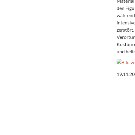
Material
den Figu
während 
intensiv
zerstört
Verortun
Kostüm u
und helf
19.11.2