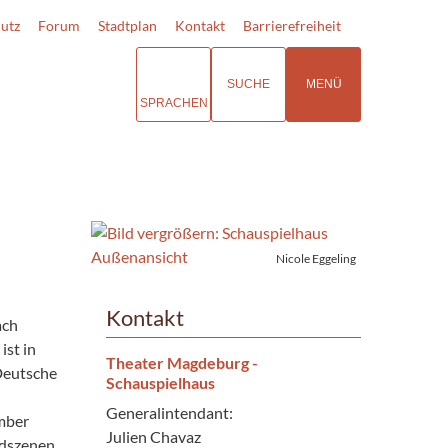
utz
Forum
Stadtplan
Kontakt
Barrierefreiheit
SUCHE
MENÜ
SPRACHEN
Nicole Eggeling
Kontakt
ach
st in
Theater Magdeburg -
Deutsche
Schauspielhaus
Generalintendant:
ember
Julien Chavaz
gdszenen