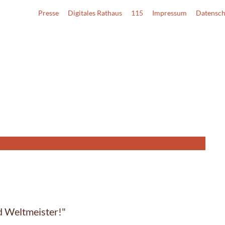
Presse
Digitales Rathaus
115
Impressum
Datensch
d Weltmeister!"