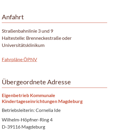
Anfahrt
Straßenbahnlinie 3 und 9
Haltestelle: Brenneckestraße oder
Universitätsklinikum
Fahrpläne ÖPNV
Übergeordnete Adresse
Eigenbetrieb Kommunale
Kindertageseinrichtungen Magdeburg
Betriebsleiterin: Cornelia Ide
Wilhelm-Höpfner-Ring 4
D-39116 Magdeburg