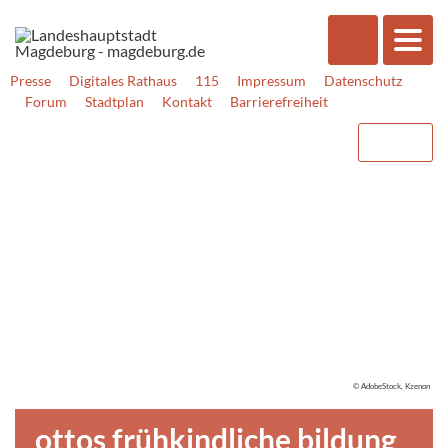
Presse
Digitales Rathaus
115
Impressum
Datenschutz
Forum
Stadtplan
Kontakt
Barrierefreiheit
© AdobeStock, Kzenon
ottos frühkindliche bildung