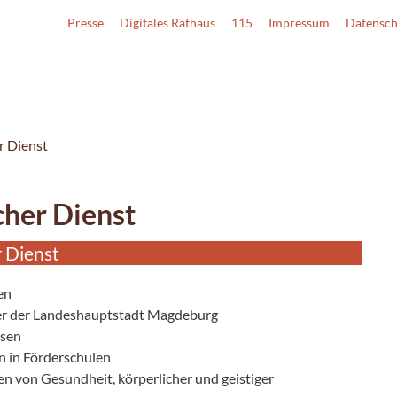
Presse
Digitales Rathaus
115
Impressum
Datensch
r Dienst
cher Dienst
 Dienst
en
ler der Landeshauptstadt Magdeburg
ssen
 in Förderschulen
n von Gesundheit, körperlicher und geistiger