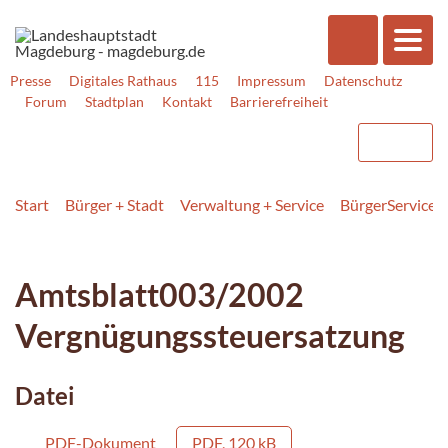
Presse
Digitales Rathaus
115
Impressum
Datenschutz
Forum
Stadtplan
Kontakt
Barrierefreiheit
Start
Bürger + Stadt
Verwaltung + Service
BürgerService
Amtsblatt003/2002
Vergnügungssteuersatzung
Datei
PDF-Dokument
PDF, 120 kB