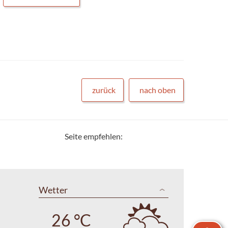
zurück
nach oben
Seite empfehlen:
Wetter
26 °C