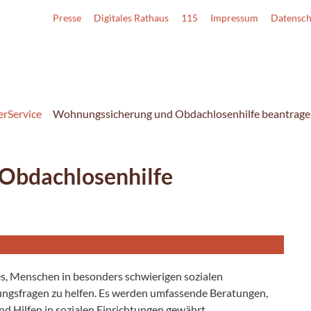
Presse
Digitales Rathaus
115
Impressum
Datensch
erService
Wohnungssicherung und Obdachlosenhilfe beantrag
Obdachlosenhilfe
es, Menschen in besonders schwierigen sozialen
nungsfragen zu helfen. Es werden umfassende Beratungen,
nd Hilfen in sozialen Einrichtungen gewährt.