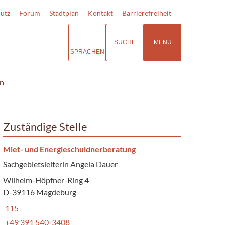
utz
Forum
Stadtplan
Kontakt
Barrierefreiheit
SUCHE
MENÜ
SPRACHEN
en
Zuständige Stelle
Miet- und Energieschuldnerberatung
Sachgebietsleiterin Angela Dauer
Wilhelm-Höpfner-Ring 4
D-39116 Magdeburg
115
+49 391 540-3408