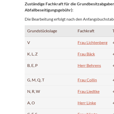
Zuständige Fachkraft für die Grundbesitzabgabe
Abfallbeseitigungsgebühr):
Die Bearbeitung erfolgt nach den Anfangsbuchstab
Grundstückslage
Fachkraft
V
Frau Lichtenberg
K, L, Z
Frau Bäck
B, E, P
Herr Behrens
G, M, Q, T
Frau Collin
N, R, W
Frau Liedtke
A, O
Herr Linke