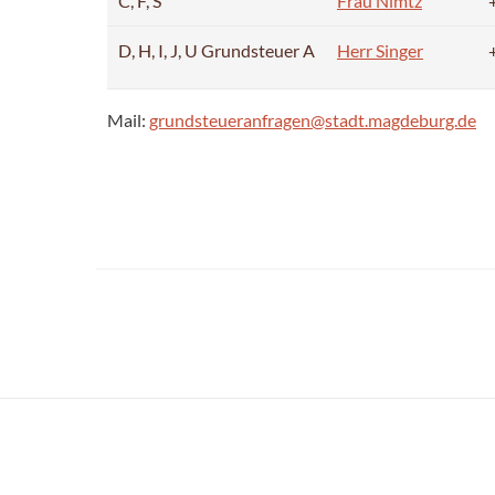
C, F, S
Frau Nimtz
D, H, I, J, U Grundsteuer A
Herr Singer
Mail:
grundsteueranfragen@stadt.magdeburg.de