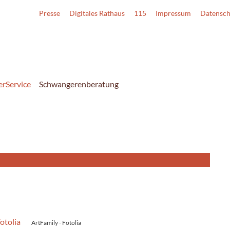
Presse
Digitales Rathaus
115
Impressum
Datensch
erService
Schwangerenberatung
ArtFamily - Fotolia