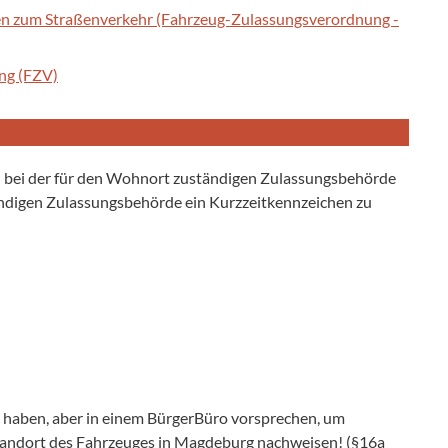
en zum Straßenverkehr (Fahrzeug-Zulassungsverordnung -
ng (FZV)
l bei der für den Wohnort zuständigen Zulassungsbehörde
ändigen Zulassungsbehörde ein Kurzzeitkennzeichen zu
d haben, aber in einem BürgerBüro vorsprechen, um
tandort des Fahrzeuges in Magdeburg nachweisen! (§16a