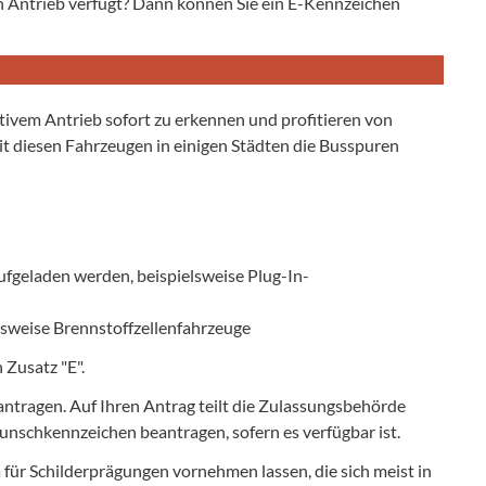
ven Antrieb verfügt? Dann können Sie ein E-Kennzeichen
ivem Antrieb sofort zu erkennen und profitieren von
it diesen Fahrzeugen in einigen Städten die Busspuren
ufgeladen werden, beispielsweise Plug-In-
lsweise Brennstoffzellenfahrzeuge
Zusatz "E".
eantragen. Auf Ihren Antrag teilt die Zulassungsbehörde
unschkennzeichen beantragen, sofern es verfügbar ist.
 für Schilderprägungen vornehmen lassen, die sich meist in