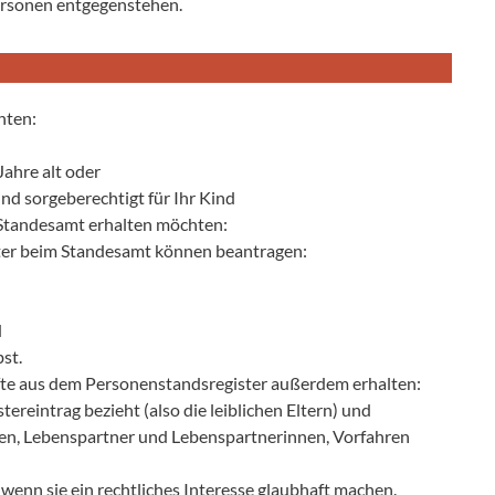
ersonen entgegenstehen.
hten:
ahre alt oder
ind sorgeberechtigt für Ihr Kind
Standesamt erhalten möchten:
ter beim Standesamt können beantragen:
d
st.
te aus dem Personenstandsregister außerdem erhalten:
tereintrag bezieht (also die leiblichen Eltern) und
en, Lebenspartner und Lebenspartnerinnen, Vorfahren
wenn sie ein rechtliches Interesse glaubhaft machen.