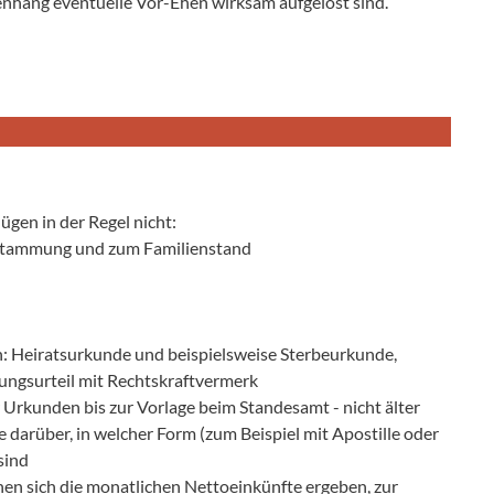
nhang eventuelle Vor-Ehen wirksam aufgelöst sind.
gen in der Regel nicht:
Abstammung und zum Familienstand
: Heiratsurkunde und beispielsweise Sterbeurkunde,
ungsurteil mit Rechtskraftvermerk
 Urkunden bis zur Vorlage beim Standesamt - nicht älter
e darüber, in welcher Form (zum Beispiel mit Apostille oder
sind
nen sich die monatlichen Nettoeinkünfte ergeben, zur