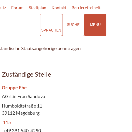
utz
Forum
Stadtplan
Kontakt
Barrierefreiheit
SUCHE
MENÜ
SPRACHEN
usländische Staatsangehörige beantragen
Zuständige Stelle
Gruppe Ehe
AGrLin Frau Sandova
Humboldtstraße 11
39112 Magdeburg
115
+49 391 540-4290