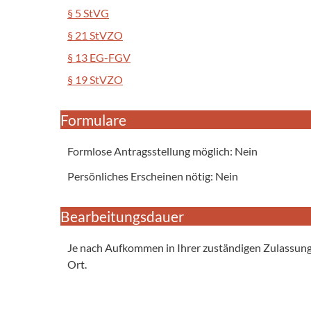
§ 5 StVG
§ 21 StVZO
§ 13 EG-FGV
§ 19 StVZO
Formulare
Formlose Antragsstellung möglich: Nein
Persönliches Erscheinen nötig: Nein
Bearbeitungsdauer
Je nach Aufkommen in Ihrer zuständigen Zulassungs
Ort.