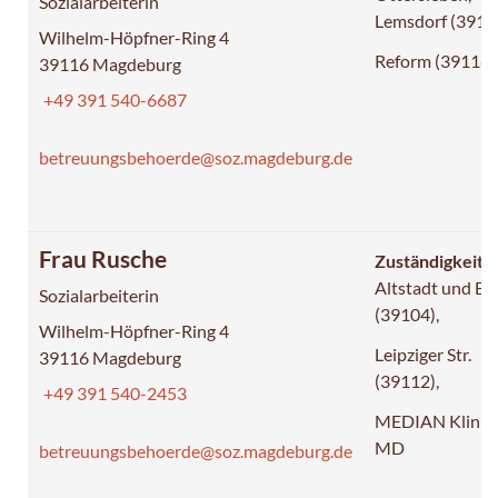
Sozialarbeiterin
Lemsdorf (3911
Wilhelm-Höpfner-Ring 4
Reform (39118)
39116 Magdeburg
+49 391 540-6687
betreuungsbehoerde@soz.magdeburg.de
Frau Rusche
Zuständigkeit:
Altstadt und B
Sozialarbeiterin
(39104),
Wilhelm-Höpfner-Ring 4
Leipziger Str.
39116 Magdeburg
(39112),
+49 391 540-2453
MEDIAN Klinik
MD
betreuungsbehoerde@soz.magdeburg.de