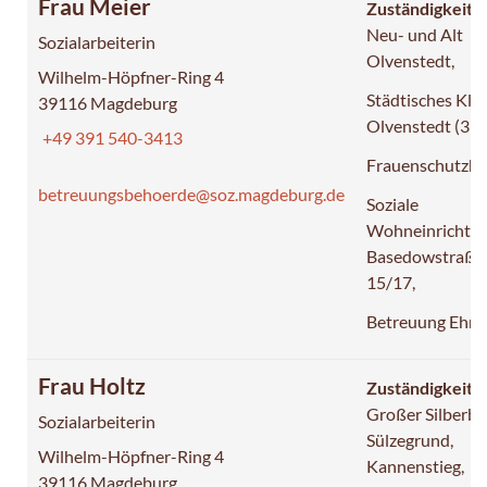
Frau Meier
Zuständigkeit:
Neu- und Alt
Sozialarbeiterin
Olvenstedt,
Wilhelm-Höpfner-Ring 4
Städtisches Kli
39116 Magdeburg
Olvenstedt (391
+49 391 540-3413
Frauenschutzha
betreuungsbehoerde@soz.magdeburg.de
Soziale
Wohneinrichtu
Basedowstraße
15/17,
Betreuung Ehr
Frau Holtz
Zuständigkeit:
Großer Silberbe
Sozialarbeiterin
Sülzegrund,
Wilhelm-Höpfner-Ring 4
Kannenstieg,
39116 Magdeburg