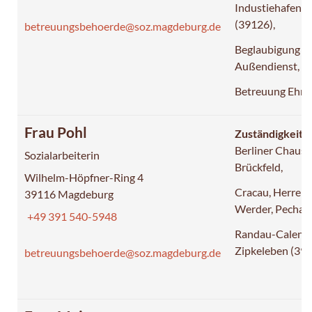
Industiehafen
(39126),
betreuungsbehoerde@soz.magdeburg.de
Beglaubigung i
Außendienst,
Betreuung Ehr
Frau Pohl
Zuständigkeit:
Berliner Chauss
Sozialarbeiterin
Brückfeld,
Wilhelm-Höpfner-Ring 4
Cracau, Herrenk
39116 Magdeburg
Werder, Pechau
+49 391 540-5948
Randau-Calenbe
Zipkeleben (39
betreuungsbehoerde@soz.magdeburg.de