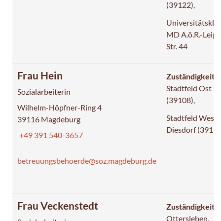
(39122)
Universitätskli
MD A.ö.R.-Leipz
Str. 44
Frau Hein
Zuständigkeit:
Stadtfeld Ost
Sozialarbeiterin
(39108),
Wilhelm-Höpfner-Ring 4
Stadtfeld West 
39116 Magdeburg
Diesdorf (39110
+49 391 540-3657
betreuungsbehoerde@soz.magdeburg.de
Frau Veckenstedt
Zuständigkeit:
Ottersleben,