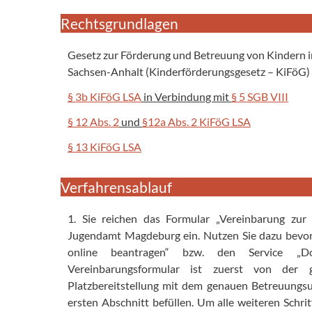
Rechtsgrundlagen
Gesetz zur Förderung und Betreuung von Kindern i
Sachsen-Anhalt (Kinderförderungsgesetz – KiFöG)
§ 3b KiFöG LSA
in Verbindung mit
§ 5 SGB VIII
§ 12 Abs. 2
und
§12a Abs. 2 KiFöG LSA
§ 13 KiFöG LSA
Verfahrensablauf
1. Sie reichen das Formular „Vereinbarung zur
Jugendamt Magdeburg ein. Nutzen Sie dazu bevo
online beantragen“ bzw. den Service „Do
Vereinbarungsformular ist zuerst von der g
Platzbereitstellung mit dem genauen Betreuungsu
ersten Abschnitt befüllen. Um alle weiteren Sch