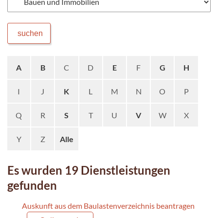
suchen
A
B
C
D
E
F
G
H
I
J
K
L
M
N
O
P
Q
R
S
T
U
V
W
X
Y
Z
Alle
Es wurden 19 Dienstleistungen
gefunden
Auskunft aus dem Baulastenverzeichnis beantragen