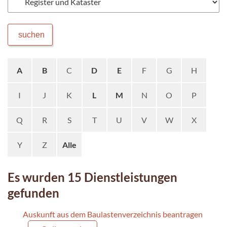
suchen
A
B
C
D
E
F
G
H
I
J
K
L
M
N
O
P
Q
R
S
T
U
V
W
X
Y
Z
Alle
Es wurden 15 Dienstleistungen
gefunden
Auskunft aus dem Baulastenverzeichnis beantragen