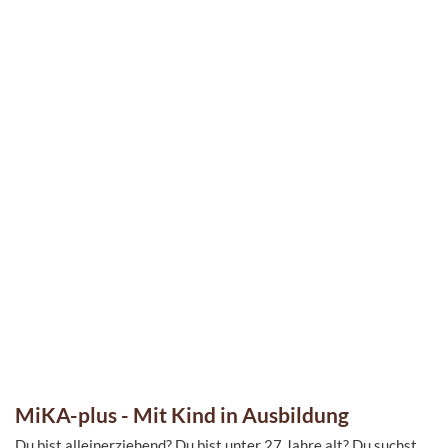
MiKA-plus - Mit Kind in Ausbildung
Du bist alleinerziehend? Du bist unter 27 Jahre alt? Du suchst